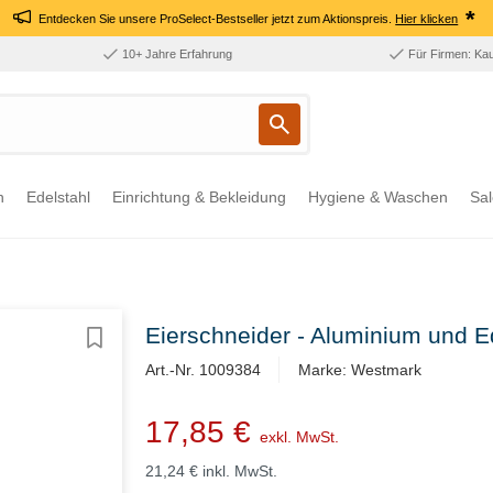
*
Entdecken Sie unsere ProSelect-Bestseller jetzt zum Aktionspreis.
Hier klicken
10+ Jahre Erfahrung
Für Firmen: Ka
n
Edelstahl
Einrichtung & Bekleidung
Hygiene & Waschen
Sal
Eierschneider - Aluminium und E
Art.-Nr. 1009384
Marke: Westmark
17,85 €
exkl. MwSt.
21,24 €
inkl. MwSt.