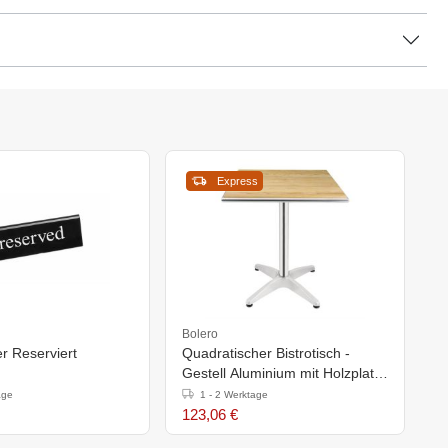
Express
Bolero
r Reserviert
Quadratischer Bistrotisch -
Gestell Aluminium mit Holzplatte
- 72(h)x60x60cm
age
1 - 2 Werktage
123,06 €