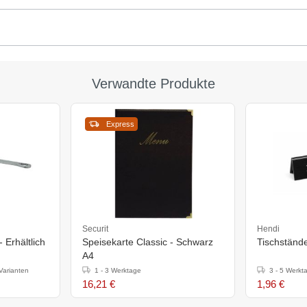
Verwandte Produkte
Express
Securit
Hendi
- Erhältlich
Speisekarte Classic - Schwarz
Tischstände
A4
Varianten
1 - 3 Werktage
3 - 5 Werkt
16,21 €
1,96 €