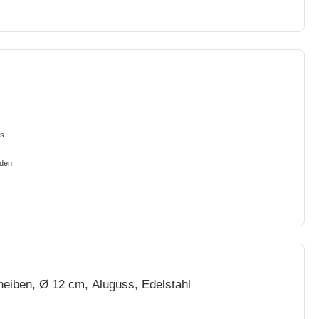
ks
iden
heiben, Ø 12 cm, Aluguss, Edelstahl