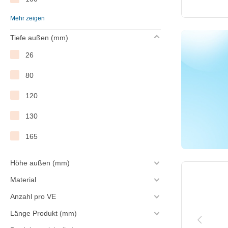
Mehr zeigen
105
Tiefe außen (mm)
115
26
146 mm
80
120
130
165
Höhe außen (mm)
Material
Anzahl pro VE
Länge Produkt (mm)