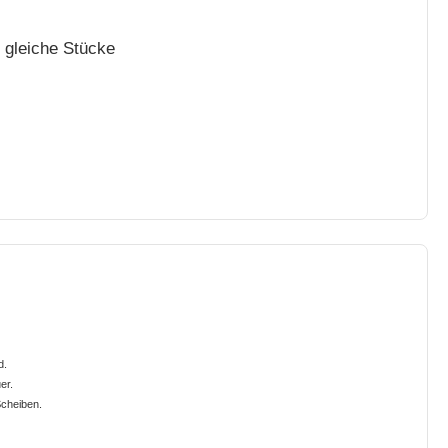
6 gleiche Stücke
d.
er.
Scheiben.