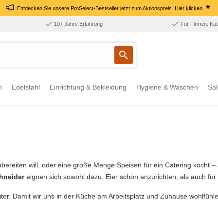
*
Entdecken Sie unsere ProSelect-Bestseller jetzt zum Aktionspreis.
Hier klicken
10+ Jahre Erfahrung
Für Firmen: Ka
n
Edelstahl
Einrichtung & Bekleidung
Hygiene & Waschen
Sal
bereiten will, oder eine große Menge Speisen für ein Catering kocht – 
hneider
eignen sich sowohl dazu, Eier schön anzurichten, als auch f
weiter. Damit wir uns in der Küche am Arbeitsplatz und Zuhause wohlfüh