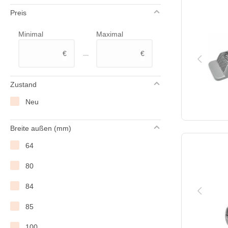
Preis
Westmark
Minimal
Maximal
XXLselect
–
€
€
Zustand
Neu
Breite außen (mm)
64
80
84
85
100