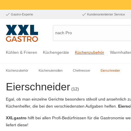
Gastro-Experte
Kundenorientierter Service
nach Produkt
Kühlen & Frieren
Küchengeräte
Küchenzubehör
Warmhalte
Küchenzubehör
Küchenutensilien
Chefmesser
Eierschneider
Zur Kategorie Kühlen & Frieren
Zur Kategorie Küchengeräte
Zur Kategorie Küchenzubehör
Zur Kategorie Warmhalten
Zur Kategorie Edelstahl
Zur Kategorie Einrichtung & Bekleidung
Zur Kategorie Hygiene & Waschen
Eierschneider
(12)
Egal, ob man einzelne Gerichte besonders stilvoll und ansehnlich zu
Küchenhelfer, die bei den verschiedensten Aufgaben helfen.
Eiersc
XXLgastro
hilft bei allen Profi-Bedürfnissen für die Gastronomie 
liefert diese!