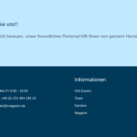
ie uns!!
cht bereuen, unser freundliches Personal hilft Ihnen von ganzem Herz
Informationen
Mo-Fr 9:00 - 18:00
XXLGastro
.: +49 (0) 231 964 196 10
Team
Karriere
akt@xxlgastro.de
Magazin