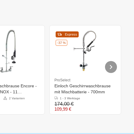
Express
-37 %
ProSelect
P
rause Encore -
Einloch Geschirrwaschbrause
E
INOX - 11
mit Mischbatterie - 700mm
m
te - (h)890mm
M
2 Varianten
1 - 3 Werktage
174,00 €
2
109,99 €
9