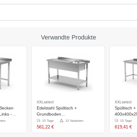
Verwandte Produkte
XXLselect
XXLselect
 Becken
Edelstahl Spültisch +
Spültisch 
inks -
Grundboden
400x400x25
ich in 10
800x700x(H)885mm
1000x600
nten
15 Tage
12 Varianten
15 Tage
561,22 €
619,41 €