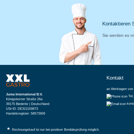
Kontaktieren S
Sie werden es ni
Kontakt
an Werktagen von 
Juma International B.V.
Tel
Königsborner Straße 26a
kont
39175 Biederitz | Deutschland
USt-ID: DE321159873
Handelsregister: 58573909
*
Rechnungskauf ist nur bei positiver Bonitätsprüfung möglich.