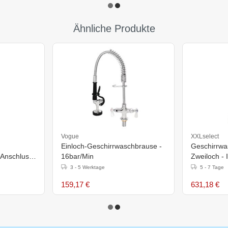
Ähnliche Produkte
Vogue
XXLselect
Einloch-Geschirrwaschbrause -
Geschirrwaschb
 Anschluss
16bar/Min
Zweiloch - 
Liter/Minu
3 - 5 Werktage
5 - 7 Tage
159,17 €
631,18 €