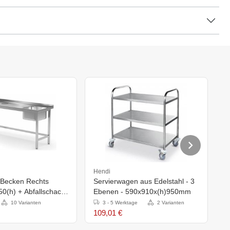
Hendi
H
+ Becken Rechts
Servierwagen aus Edelstahl - 3
S
0(h) + Abfallschacht
Ebenen - 590x910x(h)950mm
E
x(H)885mm
10 Varianten
3 - 5 Werktage
2 Varianten
109,01 €
9