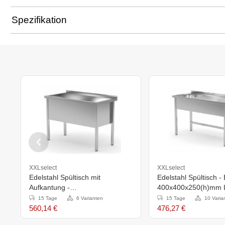
Spezifikation
XXLselect
XXLselect
Edelstahl Spültisch mit
Edelstahl Spültisch -
Aufkantung -
400x400x250(h)mm L
700x600x(h)885mm
Tiefe 600mm - Erhältl
15 Tage
6 Varianten
15 Tage
10 Varia
Größen
560,14 €
476,27 €