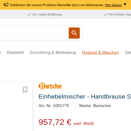
*
Entdecken Sie unsere ProSelect-Bestseller jetzt zum Aktionspreis.
Hier klicken
10+ Jahre Erfahrung
Für Firmen: Ka
n
Edelstahl
Einrichtung & Bekleidung
Hygiene & Waschen
Sal
Einhebelmischer - Handbrause Sc
Art.-Nr. 1001775
Marke: Bartscher
957,72 €
exkl. MwSt.