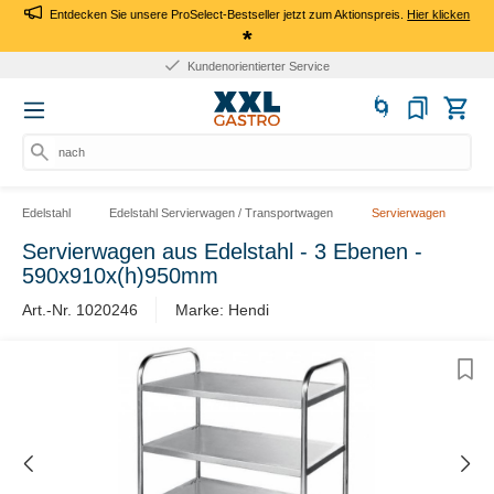
Entdecken Sie unsere ProSelect-Bestseller jetzt zum Aktionspreis.
Hier klicken
*
Kundenorientierter Service
nach Pr
Edelstahl
Edelstahl Servierwagen / Transportwagen
Servierwagen
Servierwagen aus Edelstahl - 3 Ebenen -
590x910x(h)950mm
Art.-Nr. 1020246
Marke: Hendi