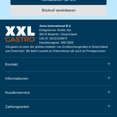
Rückruf vereinbaren
Juma International B.V.
Königsborner Straße 26a
39175 Biederitz | Deutschland
USt-ID: DE321159873
Handelsregister: 58573909
XXLgastro ist einer der größten Anbieter von Großküchengeräten in Deutschland
und Österreich. Wir liefern sowohl an Unternehmen als auch an Privatpersonen.
Kontakt
Informationen
Kundenservice
Zahlungsarten