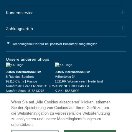
Kundenservice
Zahlungsarten
*
Rechnungskauf ist nur bei positiver Bonitätsprüfung möglich.
Unsere anderen Shops
JUMA International BV
JUMA International BV
6 Rue des Bateliers
Vrijheidweg 34
92110 Clichy | France
1521RR Wormerveer | Nederland
Numéro de TVA : FR59815313275
BTW: NL853095048B01
Numéro Siren : 815313275
K.V.K.: 58573909
Wenn Sie auf „Alle Cookies akzeptieren“ klicken, stimmen
Sie der Speicherung von Cookies auf Ihrem Gerät zu, um
die Websitenavigation zu verbessern, die Websitenutzung
zu analysieren und unsere Marketingbemühungen zu
unterstützen.
© 2026
XXLgastro