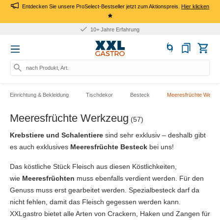
Entdecken Sie unsere ProSelect-Bestseller jetzt zum Aktionspreis.
Hier klicken
*
10+ Jahre Erfahrung
nach Produkt, Art.-Nr., Ma
Einrichtung & Bekleidung
Tischdekor
Besteck
Meeresfrüchte Werkz
Meeresfrüchte Werkzeug
(57)
Krebstiere und Schalentiere
sind sehr exklusiv – deshalb gibt
es auch exklusives
Meeresfrüchte Besteck
bei uns!
Das köstliche Stück Fleisch aus diesen Köstlichkeiten,
wie
Meeresfrüchten
muss ebenfalls verdient werden. Für den
Genuss muss erst gearbeitet werden. Spezialbesteck darf da
nicht fehlen, damit das Fleisch gegessen werden kann.
XXLgastro bietet alle Arten von Crackern, Haken und Zangen für