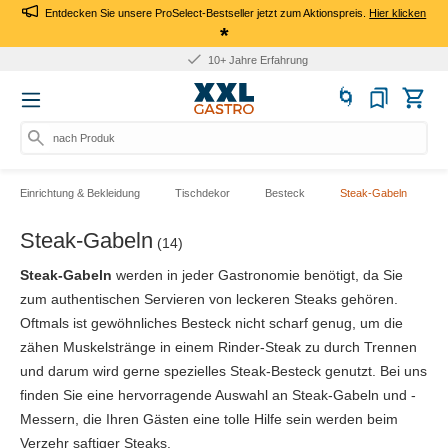
Entdecken Sie unsere ProSelect-Bestseller jetzt zum Aktionspreis.
Hier klicken
*
10+ Jahre Erfahrung
nach Produkt, Ar
Einrichtung & Bekleidung
Tischdekor
Besteck
Steak-Gabeln
Steak-Gabeln
(14)
Steak-Gabeln
werden in jeder Gastronomie benötigt, da Sie
zum authentischen Servieren von leckeren Steaks gehören.
Oftmals ist gewöhnliches Besteck nicht scharf genug, um die
zähen Muskelstränge in einem Rinder-Steak zu durch Trennen
und darum wird gerne spezielles Steak-Besteck genutzt. Bei uns
finden Sie eine hervorragende Auswahl an Steak-Gabeln und -
Messern, die Ihren Gästen eine tolle Hilfe sein werden beim
Verzehr saftiger Steaks.