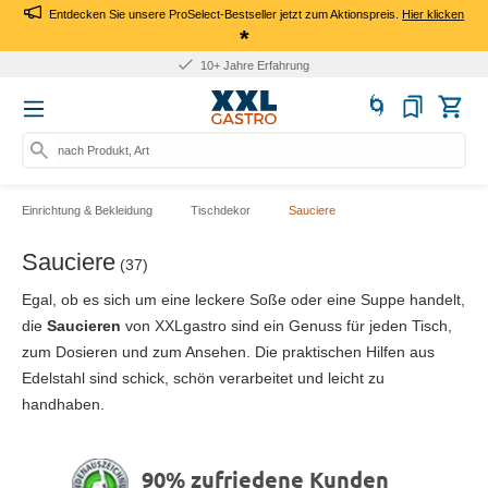
Entdecken Sie unsere ProSelect-Bestseller jetzt zum Aktionspreis.
Hier klicken
*
10+ Jahre Erfahrung
nach Produkt, Art.-Nr., M
Einrichtung & Bekleidung
Tischdekor
Sauciere
Sauciere
(37)
Egal, ob es sich um eine leckere Soße oder eine Suppe handelt,
die
Saucieren
von XXLgastro sind ein Genuss für jeden Tisch,
zum Dosieren und zum Ansehen. Die praktischen Hilfen aus
Edelstahl sind schick, schön verarbeitet und leicht zu
handhaben.
90% zufriedene Kunden