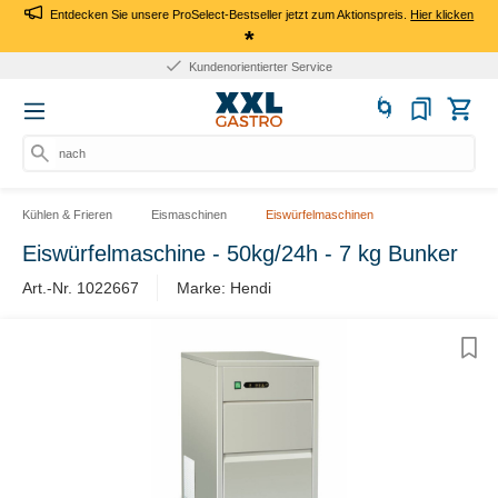
Entdecken Sie unsere ProSelect-Bestseller jetzt zum Aktionspreis.
Hier klicken
*
Kundenorientierter Service
nach P
Kühlen & Frieren
Eismaschinen
Eiswürfelmaschinen
Eiswürfelmaschine - 50kg/24h - 7 kg Bunker
Art.-Nr. 1022667
Marke: Hendi