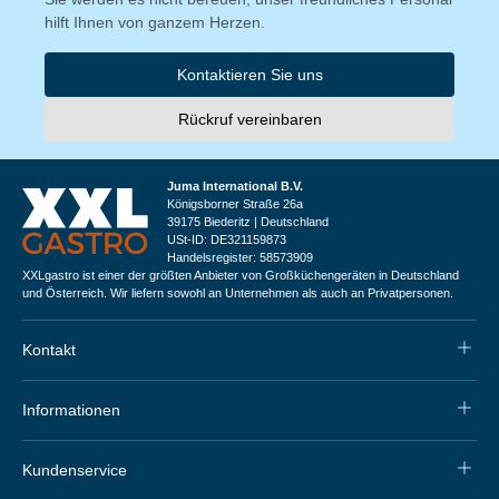
hilft Ihnen von ganzem Herzen.
Kontaktieren Sie uns
Rückruf vereinbaren
Juma International B.V.
Königsborner Straße 26a
39175 Biederitz | Deutschland
USt-ID: DE321159873
Handelsregister: 58573909
XXLgastro ist einer der größten Anbieter von Großküchengeräten in Deutschland
und Österreich. Wir liefern sowohl an Unternehmen als auch an Privatpersonen.
Kontakt
Informationen
Kundenservice