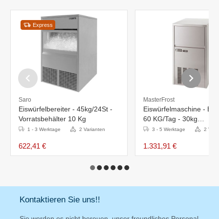
Express
Saro
MasterFrost
Eiswürfelbereiter - 45kg/24St -
Eiswürfelmaschine - Edel
Vorratsbehälter 10 Kg
60 KG/Tag - 30kg
Vorratsbehälter
1 - 3 Werktage
2 Varianten
3 - 5 Werktage
2 Vari
622,41 €
1.331,91 €
Kontaktieren Sie uns!!
Sie werden es nicht bereuen, unser freundliches Personal