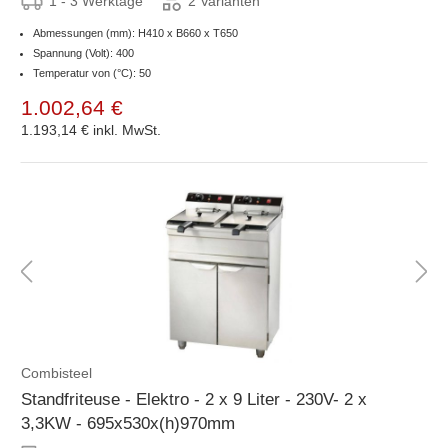
1 - 3 Werktage
2 Varianten
Abmessungen (mm): H410 x B660 x T650
Spannung (Volt): 400
Temperatur von (°C): 50
1.002,64 €
1.193,14 €
inkl. MwSt.
Combisteel
Standfriteuse - Elektro - 2 x 9 Liter - 230V- 2 x
3,3KW - 695x530x(h)970mm