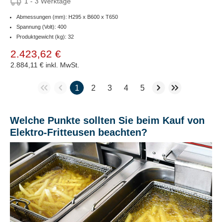
1 - 3 Werktage
Abmessungen (mm): H295 x B600 x T650
Spannung (Volt): 400
Produktgewicht (kg): 32
2.423,62 €
2.884,11 €
inkl. MwSt.
1
2
3
4
5
Welche Punkte sollten Sie beim Kauf von
Elektro-Fritteusen beachten?