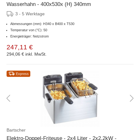
Wasserhahn - 400x530x (H) 340mm
3 - 5 Werktage
Abmessungen (mm): H340 x B400 x T530
Temperatur von (°C): 50
Energieträger: Netzstrom
247,11 €
294,06 €
inkl. MwSt.
Express
Bartscher
Elektro-Doppel-Friteuse - 2x4 Liter - 2x2,2kW -