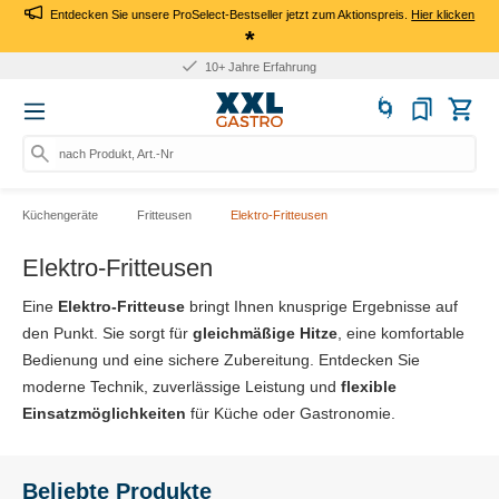
Entdecken Sie unsere ProSelect-Bestseller jetzt zum Aktionspreis.
Hier klicken
*
Für Firmen: Kauf auf Rechnu
nach Produkt, Art.-Nr., Marke s
Küchengeräte
Fritteusen
Elektro-Fritteusen
Elektro-Fritteusen
Eine
Elektro-Fritteuse
bringt Ihnen knusprige Ergebnisse auf
den Punkt. Sie sorgt für
gleichmäßige Hitze
, eine komfortable
Bedienung und eine sichere Zubereitung. Entdecken Sie
moderne Technik, zuverlässige Leistung und
flexible
Einsatzmöglichkeiten
für Küche oder Gastronomie.
Beliebte Produkte