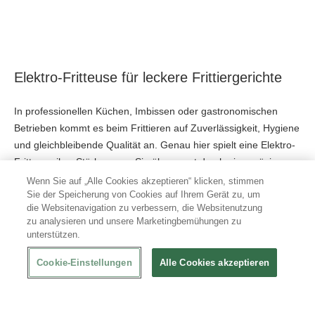
Elektro-Fritteuse für leckere Frittiergerichte
In professionellen Küchen, Imbissen oder gastronomischen
Betrieben kommt es beim Frittieren auf Zuverlässigkeit, Hygiene
und gleichbleibende Qualität an. Genau hier spielt eine Elektro-
Fritteuse ihre Stärken aus: Sie überzeugt durch eine präzise
Temperatursteuerung, robuste Verarbeitung und einen
Wenn Sie auf „Alle Cookies akzeptieren“ klicken, stimmen
Sie der Speicherung von Cookies auf Ihrem Gerät zu, um
reibungslosen Arbeitsablauf
im täglichen Einsatz. Gefertigt
die Websitenavigation zu verbessern, die Websitenutzung
aus hochwertigem Edelstahl, sind diese Geräte
langlebig
,
zu analysieren und unsere Marketingbemühungen zu
besonders
pflegeleicht
und optisch ansprechend.
unterstützen.
Zudem sind unsere Modelle für den professionellen
Cookie-Einstellungen
Alle Cookies akzeptieren
Gastronomiebereich konzipiert und erfüllen hohe Ansprüche an
Sicherheit und Leistung
. Die Einsatzmöglichkeiten sind
vielseitig: von klassischen Pommes frites über Fischgerichte bis