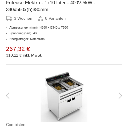
Friteuse Elektro - 1x10 Liter - 400V-5kW -
340x560x(h)380mm
3 Wochen
8 Varianten
Abmessungen (mm): H380 x B340 x T560
Spannung (Volt): 400
Energieträger: Netzstrom
267,32 €
318,11 €
inkl. MwSt.
Combisteel