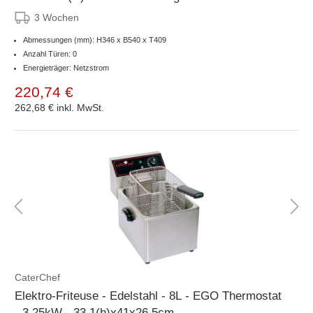
3 Wochen
Abmessungen (mm): H346 x B540 x T409
Anzahl Türen: 0
Energieträger: Netzstrom
220,74 €
262,68 €
inkl. MwSt.
CaterChef
Elektro-Friteuse - Edelstahl - 8L - EGO Thermostat
- 3,25kW - 33,1(h)x41x26,5cm