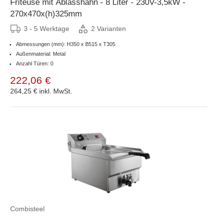
Friteuse mit Ablasshahn - 8 Liter - 230V-3,5kW -
270x470x(h)325mm
3 - 5 Werktage
2 Varianten
Abmessungen (mm): H350 x B515 x T305
Außenmaterial: Metal
Anzahl Türen: 0
222,06 €
264,25 €
inkl. MwSt.
Combisteel