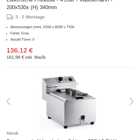
200x530x (H) 340mm
3 - 5 Werktage
Abmessungen (mm): H340 x B200 x T530
Farbe: Grau
Anzahl Türen: 0
136,12 €
161,98 €
inkl. MwSt.
Hendi