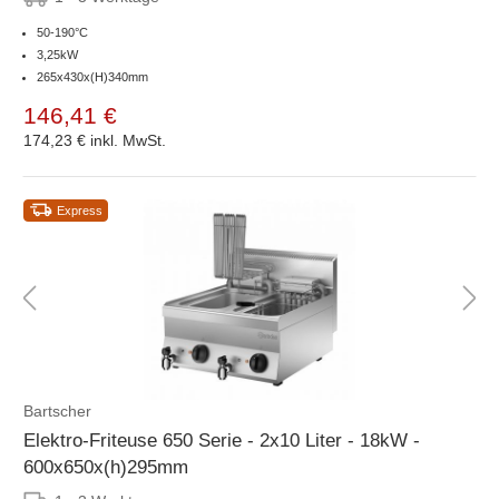
50-190°C
3,25kW
265x430x(H)340mm
146,41 €
174,23 €
inkl. MwSt.
Express
Bartscher
Elektro-Friteuse 650 Serie - 2x10 Liter - 18kW -
600x650x(h)295mm