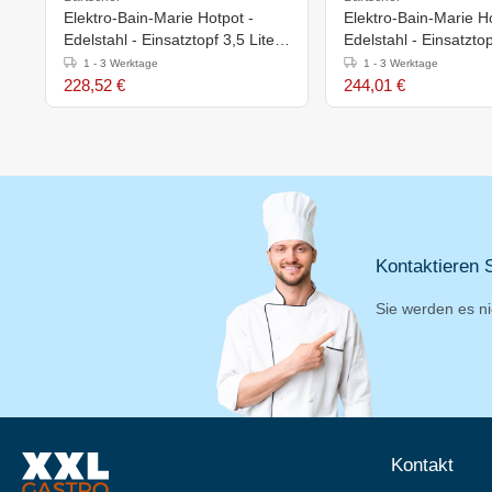
Elektro-Bain-Marie Hotpot -
Elektro-Bain-Marie Ho
Edelstahl - Einsatztopf 3,5 Liter -
Edelstahl - Einsatztop
210x210x(h)320mm
255x280x(h)320mm
1 - 3 Werktage
1 - 3 Werktage
228,52 €
244,01 €
Kontaktieren S
Sie werden es ni
Kontakt