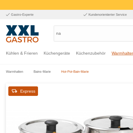
Gastro-Experte
Kundenorientierter Service
nach Pr
Kühlen & Frieren
Küchengeräte
Küchenzubehör
Warmhalte
Warmhalten
Bains-Marie
Hot-Pot-Bain-Marie
Zur Kategorie Kühlen & Frieren
Zur Kategorie Küchengeräte
Zur Kategorie Küchenzubehör
Zur Kategorie Warmhalten
Zur Kategorie Edelstahl
Zur Kategorie Einrichtung & Bekleidung
Zur Kategorie Hygiene & Waschen
Express