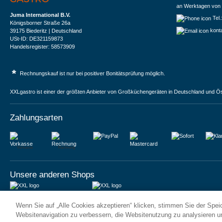
an Werktagen von 
Juma International B.V.
Tel
Königsborner Straße 26a
kont
39175 Biederitz | Deutschland
USt-ID: DE321159873
Handelsregister: 58573909
*
Rechnungskauf ist nur bei positiver Bonitätsprüfung möglich.
XXLgastro ist einer der größten Anbieter von Großküchengeräten in Deutschland und Ös
Zahlungsarten
Vorkasse
Rechnung
Unsere anderen Shops
JUMA International BV
JUMA International BV
Wenn Sie auf „Alle Cookies akzeptieren“ klicken, stimmen Sie der Spe
6 Rue des Bateliers
Vrijheidweg 34
92110 Clichy | France
1521RR Wormerveer | Nederland
Websitenavigation zu verbessern, die Websitenutzung zu analysieren 
Numéro de TVA : FR59815313275
BTW: NL853095048B01