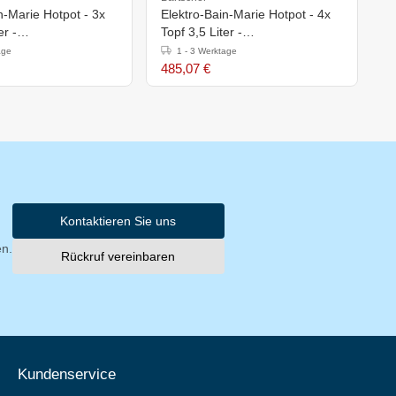
n-Marie Hotpot - 3x
Elektro-Bain-Marie Hotpot - 4x
E
er -
Topf 3,5 Liter -
T
h)320mm
415x415x(h)320mm
3
age
1 - 3 Werktage
485,07 €
3
Kontaktieren Sie uns
en.
Rückruf vereinbaren
Kundenservice