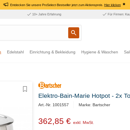
*
Entdecken Sie unsere ProSelect-Bestseller jetzt zum Aktionspreis.
Hier klicken
10+ Jahre Erfahrung
Für Firmen: Ka
n
Edelstahl
Einrichtung & Bekleidung
Hygiene & Waschen
Sal
Elektro-Bain-Marie Hotpot - 2x T
Art.-Nr. 1001557
Marke: Bartscher
362,85 €
exkl. MwSt.