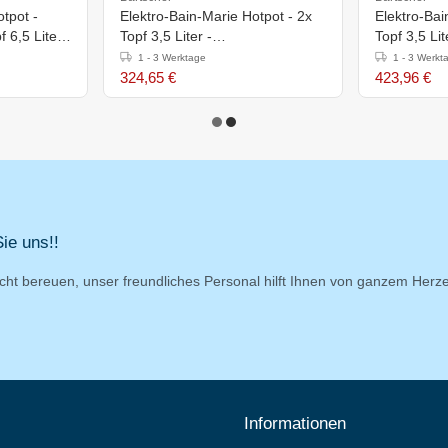
tpot -
Elektro-Bain-Marie Hotpot - 2x
Elektro-Bai
f 6,5 Liter -
Topf 3,5 Liter -
Topf 3,5 Lit
415x210x(h)320mm
610x210x(
1 - 3 Werktage
1 - 3 Werkt
324,65 €
423,96 €
ie uns!!
cht bereuen, unser freundliches Personal hilft Ihnen von ganzem Herz
Informationen