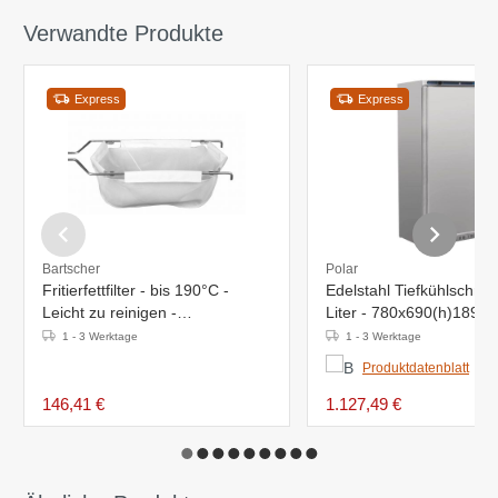
Verwandte Produkte
Express
Express
Bartscher
Polar
Fritierfettfilter - bis 190°C -
Edelstahl Tiefkühlschran
Leicht zu reinigen -
Liter - 780x690(h)189
181x600x(h)155mm
1 - 3 Werktage
1 - 3 Werktage
Produktdatenblatt
146,41 €
1.127,49 €