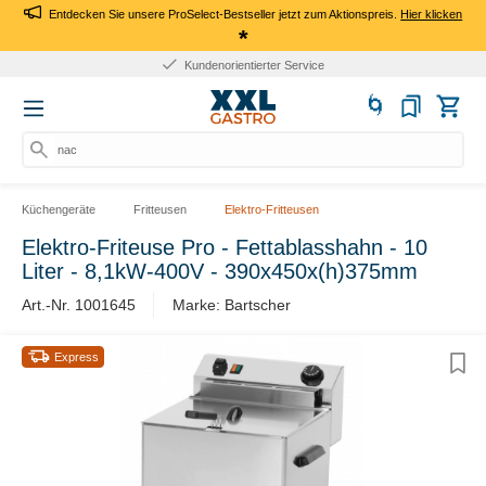
Entdecken Sie unsere ProSelect-Bestseller jetzt zum Aktionspreis.
Hier klicken
*
Kundenorientierter Service
nach
Küchengeräte
Fritteusen
Elektro-Fritteusen
Elektro-Friteuse Pro - Fettablasshahn - 10
Liter - 8,1kW-400V - 390x450x(h)375mm
Art.-Nr. 1001645
Marke: Bartscher
Express