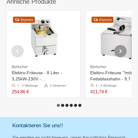
Ähnliche Produkte
Express
Express
Bartscher
Bartscher
Elektro-Friteuse - 8 Liter -
Elektro-Friteuse ''Imbiss 
3,25kW-230V -
Fettablasshahn - 9,7 Lite
290x550x(h)410mm
410x500x(h)380mm
1 - 3 Werktage
2 Varianten
1 - 3 Werktage
254,86 €
411,74 €
Kontaktieren Sie uns!!
Sie werden es nicht bereuen, unser freundliches Personal