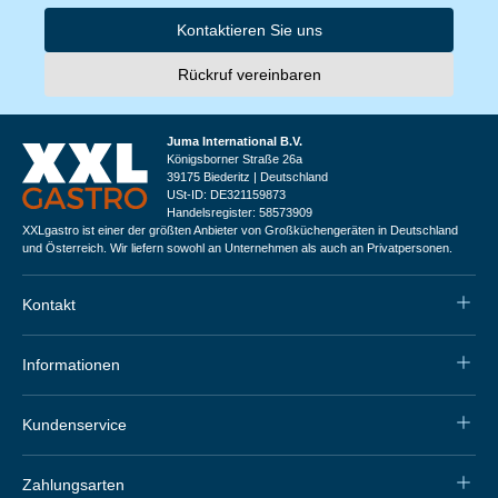
Kontaktieren Sie uns
Rückruf vereinbaren
Juma International B.V.
Königsborner Straße 26a
39175 Biederitz | Deutschland
USt-ID: DE321159873
Handelsregister: 58573909
XXLgastro ist einer der größten Anbieter von Großküchengeräten in Deutschland
und Österreich. Wir liefern sowohl an Unternehmen als auch an Privatpersonen.
Kontakt
Informationen
Kundenservice
Zahlungsarten