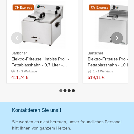
Express
Express
Bartscher
Bartscher
Elektro-Friteuse ''Imbiss Pro'' -
Elektro-Friteuse Pro -
Fettablasshahn - 9,7 Liter -
Fettablasshahn - 10 Lite
410x500x(h)380mm
8,1kW-400V -
1 - 3 Werktage
1 - 3 Werktage
390x450x(h)375mm
411,74 €
519,11 €
Kontaktieren Sie uns!!
Sie werden es nicht bereuen, unser freundliches Personal
hilft Ihnen von ganzem Herzen.