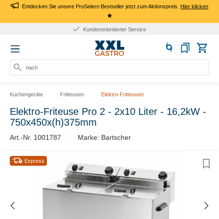
Entdecken Sie unsere ProSelect-Bestseller jetzt zum Aktionspreis.
Hier klicken
*
Kundenorientierter Service
nach Pr
Küchengeräte
Fritteusen
Elektro-Fritteusen
Elektro-Friteuse Pro 2 - 2x10 Liter - 16,2kW -
750x450x(h)375mm
Art.-Nr. 1001787
Marke: Bartscher
Express