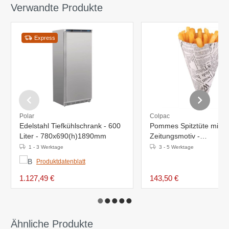
Verwandte Produkte
Express
Polar
Colpac
Edelstahl Tiefkühlschrank - 600
Pommes Spitztüte mit
Liter - 780x690(h)1890mm
Zeitungsmotiv -
182x100x(h)183mm - 1
1 - 3 Werktage
3 - 5 Werktage
Stück
Produktdatenblatt
1.127,49 €
143,50 €
Ähnliche Produkte