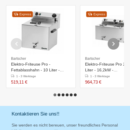
Express
Express
Bartscher
Bartscher
Elektro-Friteuse Pro -
Elektro-Friteuse Pro 2 -
Fettablasshahn - 10 Liter -
Liter - 16,2kW -
8,1kW-400V -
750x450x(h)375mm
1 - 3 Werktage
1 - 3 Werktage
390x450x(h)375mm
519,11 €
964,73 €
Kontaktieren Sie uns!!
Sie werden es nicht bereuen, unser freundliches Personal