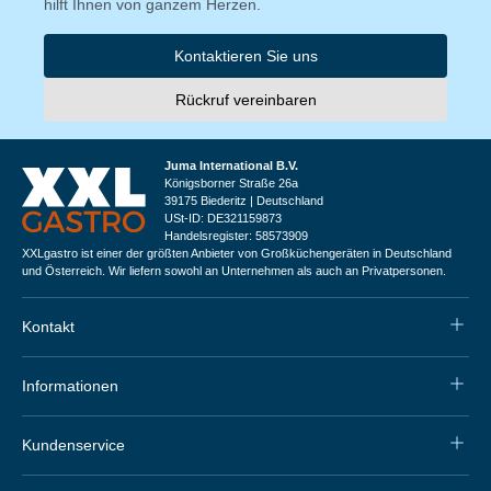
hilft Ihnen von ganzem Herzen.
Kontaktieren Sie uns
Rückruf vereinbaren
Juma International B.V.
Königsborner Straße 26a
39175 Biederitz | Deutschland
USt-ID: DE321159873
Handelsregister: 58573909
XXLgastro ist einer der größten Anbieter von Großküchengeräten in Deutschland
und Österreich. Wir liefern sowohl an Unternehmen als auch an Privatpersonen.
Kontakt
Informationen
Kundenservice