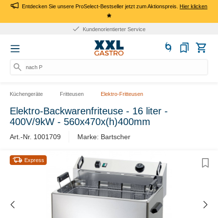
Entdecken Sie unsere ProSelect-Bestseller jetzt zum Aktionspreis.
Hier klicken
*
Kundenorientierter Service
nach Pro
Küchengeräte
Fritteusen
Elektro-Fritteusen
Elektro-Backwarenfriteuse - 16 liter -
400V/9kW - 560x470x(h)400mm
Art.-Nr. 1001709
Marke: Bartscher
Express