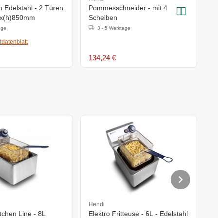
ch Edelstahl - 2 Türen
Pommesschneider - mit 4
F
0x(h)850mm
Scheiben
E
age
3 - 5 Werktage
tdatenblatt
134,24 €
2
Hendi
Pi
itchen Line - 8L
Elektro Fritteuse - 6L - Edelstahl
E