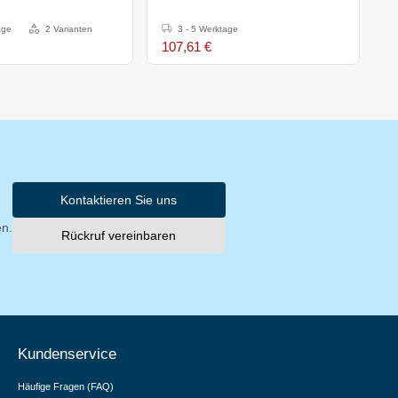
S
2
age
2 Varianten
3 - 5 Werktage
3
107,61 €
6
Kontaktieren Sie uns
en.
Rückruf vereinbaren
Kundenservice
Häufige Fragen (FAQ)