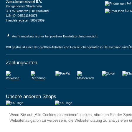
Juma International B.V.
Tel
Königsborner Straße 26a
kont
39175 Biederitz | Deutschland
USt-ID: DE321159873
Handelsregister: 58573909
*
Rechnungskauf ist nur bei positiver Bonitätsprüfung möglich.
XXLgastro ist einer der größten Anbieter von Großküchengeräten in Deutschland und Ös
Zahlungsarten
Vorkasse
Rechnung
Unsere anderen Shops
JUMA International BV
JUMA International BV
Wenn Sie auf „Alle Cookies akzeptieren“ klicken, stimmen Sie der Spe
6 Rue des Bateliers
Vrijheidweg 34
92110 Clichy | France
1521RR Wormerveer | Nederland
Websitenavigation zu verbessern, die Websitenutzung zu analysieren 
Numéro de TVA : FR59815313275
BTW: NL853095048B01
Numéro Siren : 815313275
K.V.K.: 58573909