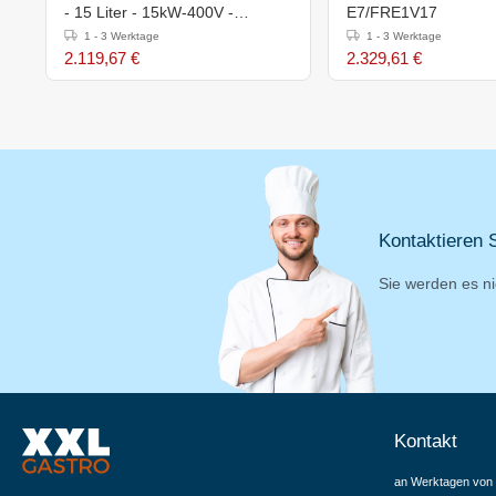
- 15 Liter - 15kW-400V -
E7/FRE1V17
400x700x(h)850-900mm
1 - 3 Werktage
1 - 3 Werktage
2.119,67 €
2.329,61 €
Kontaktieren S
Sie werden es ni
Kontakt
an Werktagen von 