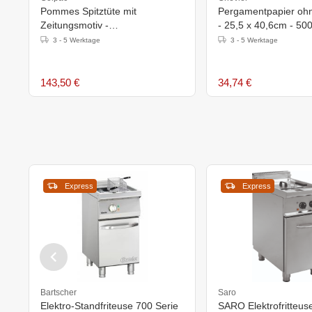
Pommes Spitztüte mit
Pergamentpapier ohn
Zeitungsmotiv -
- 25,5 x 40,6cm - 50
182x100x(h)183mm - 1000
3 - 5 Werktage
3 - 5 Werktage
Stück
143,50 €
34,74 €
Express
Express
Bartscher
Saro
Elektro-Standfriteuse 700 Serie
SARO Elektrofritteus