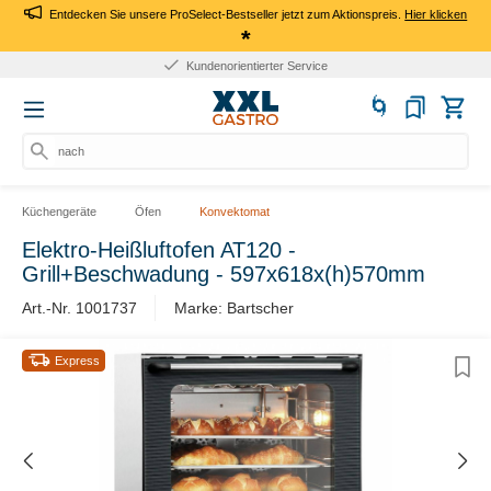
Entdecken Sie unsere ProSelect-Bestseller jetzt zum Aktionspreis.
Hier klicken
*
Kundenorientierter Service
nach P
Küchengeräte
Öfen
Konvektomat
Elektro-Heißluftofen AT120 -
Grill+Beschwadung - 597x618x(h)570mm
Art.-Nr. 1001737
Marke: Bartscher
Express