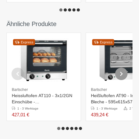
Ähnliche Produkte
Express
Express
Bartscher
Bartscher
Heissluftofen AT110 - 3x1/2GN
Heißluftofen AT90 - Inkl.
Einschübe -
Bleche - 595x615x570(
460x570x460(h)mm
1 - 3 Werktage
1 - 3 Werktage
2 Vari
427,01 €
439,24 €