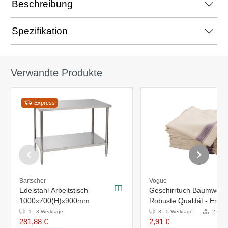
Beschreibung
Spezifikation
Verwandte Produkte
Express
Bartscher
Vogue
Edelstahl Arbeitstisch
Geschirrtuch Baumwolle
1000x700(H)x900mm
Robuste Qualität - Erhält
Farben - Preis pro Stück
1 - 3 Werktage
3 - 5 Werktage
2 Vari
281,88 €
2,91 €