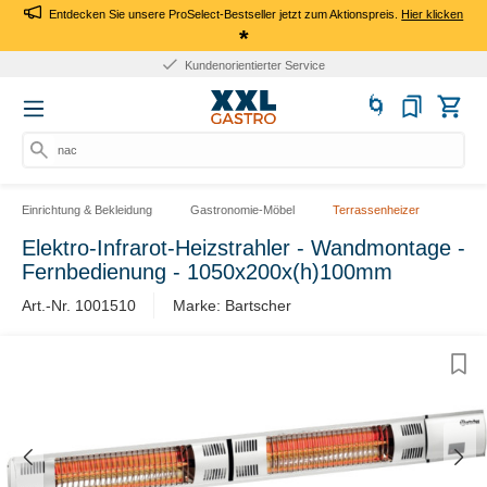
Entdecken Sie unsere ProSelect-Bestseller jetzt zum Aktionspreis.
Hier klicken
*
Kundenorientierter Service
nach
Einrichtung & Bekleidung
Gastronomie-Möbel
Terrassenheizer
Elektro-Infrarot-Heizstrahler - Wandmontage -
Fernbedienung - 1050x200x(h)100mm
Art.-Nr. 1001510
Marke: Bartscher