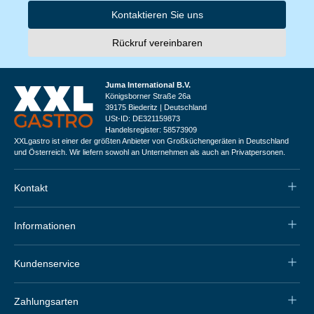
Kontaktieren Sie uns
Rückruf vereinbaren
Juma International B.V.
Königsborner Straße 26a
39175 Biederitz | Deutschland
USt-ID: DE321159873
Handelsregister: 58573909
XXLgastro ist einer der größten Anbieter von Großküchengeräten in Deutschland
und Österreich. Wir liefern sowohl an Unternehmen als auch an Privatpersonen.
Kontakt
Informationen
Kundenservice
Zahlungsarten