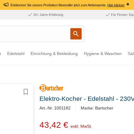
*
Entdecken Sie unsere ProSelect-Bestseller jetzt zum Aktionspreis.
Hier klicken
10+ Jahre Erfahrung
Für Firmen: Ka
n
Edelstahl
Einrichtung & Bekleidung
Hygiene & Waschen
Sal
Elektro-Kocher - Edelstahl - 23
Art.-Nr. 1001182
Marke: Bartscher
43,42 €
exkl. MwSt.