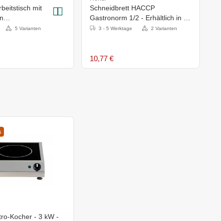
beitstisch mit
Schneidbrett HACCP
n
Gastronorm 1/2 - Erhältlich in 7
(H)x900mm
Farben
5 Varianten
3 - 5 Werktage
2 Varianten
10,77 €
s
ro-Kocher - 3 kW -