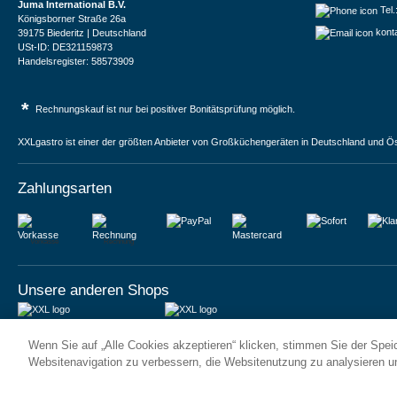
Juma International B.V.
Tel
Königsborner Straße 26a
kont
39175 Biederitz | Deutschland
USt-ID: DE321159873
Handelsregister: 58573909
*
Rechnungskauf ist nur bei positiver Bonitätsprüfung möglich.
XXLgastro ist einer der größten Anbieter von Großküchengeräten in Deutschland und Ös
Zahlungsarten
Vorkasse
Rechnung
Unsere anderen Shops
JUMA International BV
JUMA International BV
Wenn Sie auf „Alle Cookies akzeptieren“ klicken, stimmen Sie der Spe
6 Rue des Bateliers
Vrijheidweg 34
92110 Clichy | France
1521RR Wormerveer | Nederland
Websitenavigation zu verbessern, die Websitenutzung zu analysieren 
Numéro de TVA : FR59815313275
BTW: NL853095048B01
Numéro Siren : 815313275
K.V.K.: 58573909