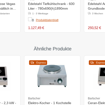
hose Vegas
Edelstahl Tiefkühlschrank - 600
Edelstahl Ar
ltlich in 6
Liter - 780x690(h)1890mm
Grundbode
1500x600
Varianten
1 - 3 Werktage
3 Wochen
Produktdatenblatt
1.127,49 €
293,52 €
Ähnliche Produkte
Express
Expres
Bartscher
Bartscher
 - 2,3 kW -
Elektro-Kocher - 1 Kochstelle
Ceran-Elekt