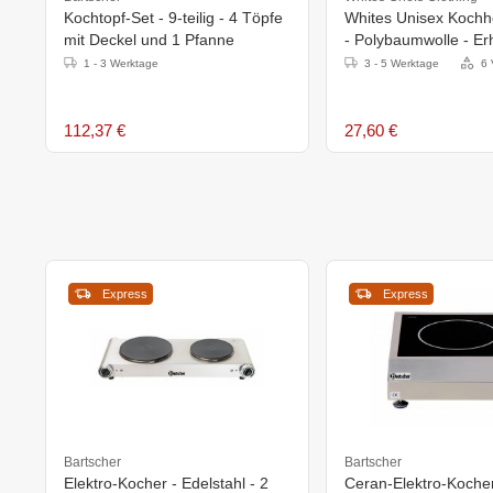
Kochtopf-Set - 9-teilig - 4 Töpfe
Whites Unisex Koch
mit Deckel und 1 Pfanne
- Polybaumwolle - Erhä
Größen
1 - 3 Werktage
3 - 5 Werktage
6 
112,37 €
27,60 €
Express
Express
Bartscher
Bartscher
Elektro-Kocher - Edelstahl - 2
Ceran-Elektro-Kocher