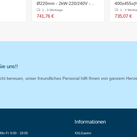
Ø220mm - 2kW-220/240V -
400x455x(
350x350x(h)150mm
1 - 3 Werktage
1 - 3 Werkt
741,76 €
735,07 €
ie uns!!
cht bereuen, unser freundliches Personal hilft Ihnen von ganzem Herz
Informationen
Mo-Fr 9:00 - 18:00
XXLGastro