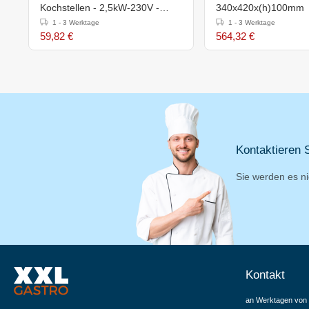
Kochstellen - 2,5kW-230V -
340x420x(h)100mm
535x225x(h)90mm
1 - 3 Werktage
1 - 3 Werktage
59,82 €
564,32 €
Kontaktieren S
Sie werden es ni
Kontakt
an Werktagen von 