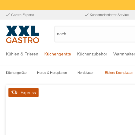
Gastro-Experte
Kundenorientierter Service
nach Pro
Kühlen & Frieren
Küchengeräte
Küchenzubehör
Warmhalte
Küchengeräte
Herde & Herdplatten
Herdplatten
Elektro Kochplatten
Zur Kategorie Kühlen & Frieren
Zur Kategorie Küchengeräte
Zur Kategorie Küchenzubehör
Zur Kategorie Warmhalten
Zur Kategorie Edelstahl
Zur Kategorie Einrichtung & Bekleidung
Zur Kategorie Hygiene & Waschen
Express