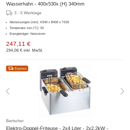
Wasserhahn - 400x530x (H) 340mm
3 - 5 Werktage
Abmessungen (mm): H340 x B400 x T530
Temperatur von (°C): 50
Energieträger: Netzstrom
247,11 €
294,06 €
inkl. MwSt.
Express
Bartscher
Elektro-Doppel-Friteuse - 2x4 Liter - 2x2,2kW -