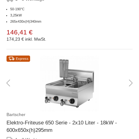
50-190°C
3,25kW
265x430x(H)340mm
146,41 €
174,23 €
inkl. MwSt.
Express
Bartscher
Elektro-Friteuse 650 Serie - 2x10 Liter - 18kW -
600x650x(h)295mm