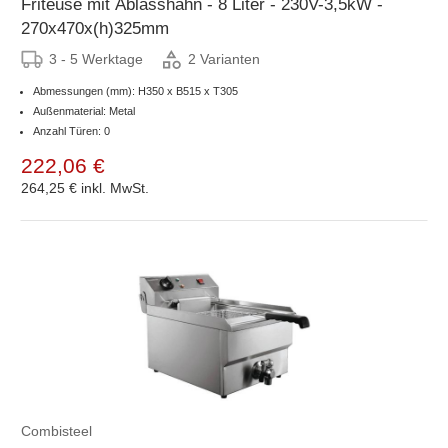
Friteuse mit Ablasshahn - 8 Liter - 230V-3,5kW -
270x470x(h)325mm
3 - 5 Werktage
2 Varianten
Abmessungen (mm): H350 x B515 x T305
Außenmaterial: Metal
Anzahl Türen: 0
222,06 €
264,25 €
inkl. MwSt.
Combisteel