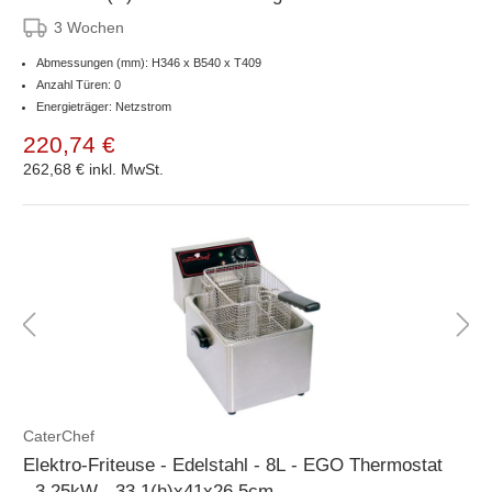
3 Wochen
Abmessungen (mm): H346 x B540 x T409
Anzahl Türen: 0
Energieträger: Netzstrom
220,74 €
262,68 €
inkl. MwSt.
CaterChef
Elektro-Friteuse - Edelstahl - 8L - EGO Thermostat
- 3,25kW - 33,1(h)x41x26,5cm