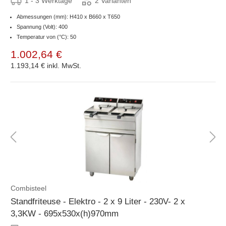
1 - 3 Werktage
2 Varianten
Abmessungen (mm): H410 x B660 x T650
Spannung (Volt): 400
Temperatur von (°C): 50
1.002,64 €
1.193,14 €
inkl. MwSt.
Combisteel
Standfriteuse - Elektro - 2 x 9 Liter - 230V- 2 x
3,3KW - 695x530x(h)970mm