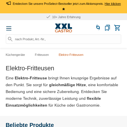
Entdecken Sie unsere ProSelect-Bestseller jetzt zum Aktionspreis.
Hier klicken
*
Für Firmen: Kauf auf Rechnung
nach Produkt, Art.-Nr., Marke suc
Küchengeräte
Fritteusen
Elektro-Fritteusen
Elektro-Fritteusen
Eine
Elektro-Fritteuse
bringt Ihnen knusprige Ergebnisse auf
den Punkt. Sie sorgt für
gleichmäßige Hitze
, eine komfortable
Bedienung und eine sichere Zubereitung. Entdecken Sie
moderne Technik, zuverlässige Leistung und
flexible
Einsatzmöglichkeiten
für Küche oder Gastronomie.
Beliebte Produkte