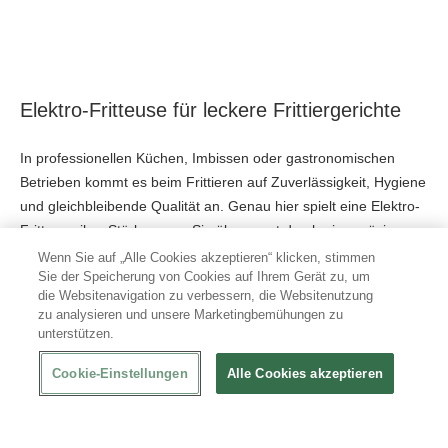
Elektro-Fritteuse für leckere Frittiergerichte
In professionellen Küchen, Imbissen oder gastronomischen
Betrieben kommt es beim Frittieren auf Zuverlässigkeit, Hygiene
und gleichbleibende Qualität an. Genau hier spielt eine Elektro-
Fritteuse ihre Stärken aus: Sie überzeugt durch eine präzise
Temperatursteuerung, robuste Verarbeitung und einen
Wenn Sie auf „Alle Cookies akzeptieren“ klicken, stimmen
Sie der Speicherung von Cookies auf Ihrem Gerät zu, um
reibungslosen Arbeitsablauf
im täglichen Einsatz. Gefertigt
die Websitenavigation zu verbessern, die Websitenutzung
aus hochwertigem Edelstahl, sind diese Geräte
langlebig
,
zu analysieren und unsere Marketingbemühungen zu
besonders
pflegeleicht
und optisch ansprechend.
unterstützen.
Zudem sind unsere Modelle für den professionellen
Cookie-Einstellungen
Alle Cookies akzeptieren
Gastronomiebereich konzipiert und erfüllen hohe Ansprüche an
Sicherheit und Leistung
. Die Einsatzmöglichkeiten sind
vielseitig: von klassischen Pommes frites über Fischgerichte bis