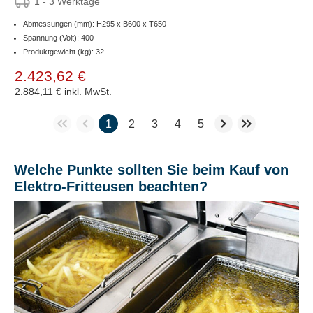
1 - 3 Werktage
Abmessungen (mm): H295 x B600 x T650
Spannung (Volt): 400
Produktgewicht (kg): 32
2.423,62 €
2.884,11 €
inkl. MwSt.
1
2
3
4
5
Welche Punkte sollten Sie beim Kauf von
Elektro-Fritteusen beachten?