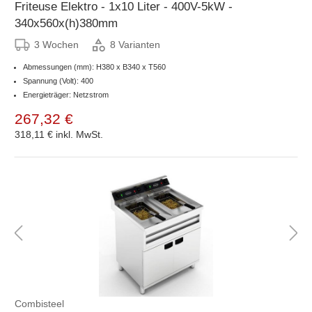
Friteuse Elektro - 1x10 Liter - 400V-5kW -
340x560x(h)380mm
3 Wochen
8 Varianten
Abmessungen (mm): H380 x B340 x T560
Spannung (Volt): 400
Energieträger: Netzstrom
267,32 €
318,11 €
inkl. MwSt.
Combisteel