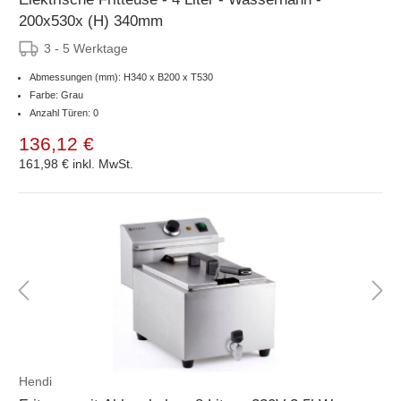
200x530x (H) 340mm
3 - 5 Werktage
Abmessungen (mm): H340 x B200 x T530
Farbe: Grau
Anzahl Türen: 0
136,12 €
161,98 €
inkl. MwSt.
Hendi