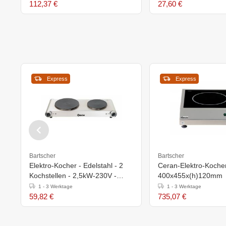
112,37 €
27,60 €
Express
Express
Bartscher
Bartscher
Elektro-Kocher - Edelstahl - 2
Ceran-Elektro-Kocher
Kochstellen - 2,5kW-230V -
400x455x(h)120mm
535x225x(h)90mm
1 - 3 Werktage
1 - 3 Werktage
59,82 €
735,07 €