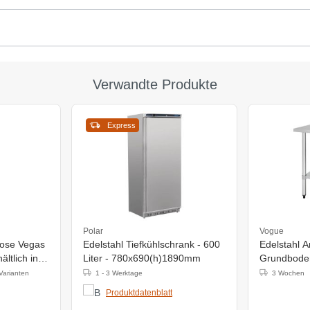
Verwandte Produkte
Express
Polar
Vogue
hose Vegas
Edelstahl Tiefkühlschrank - 600
Edelstahl Ar
ltlich in 6
Liter - 780x690(h)1890mm
Grundbode
1500x600
Varianten
1 - 3 Werktage
3 Wochen
Produktdatenblatt