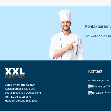
Kontaktieren S
Sie werden es ni
Kontakt
an Werktagen von 
Juma International B.V.
Tel
Königsborner Straße 26a
kont
39175 Biederitz | Deutschland
USt-ID: DE321159873
Handelsregister: 58573909