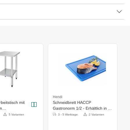
Hendi
beitstisch mit
Schneidbrett HACCP
n
Gastronorm 1/2 - Erhältlich in 7
(H)x900mm
Farben
5 Varianten
3 - 5 Werktage
2 Varianten