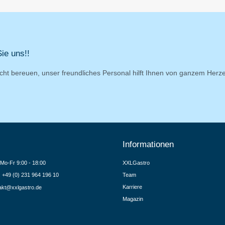
ie uns!!
cht bereuen, unser freundliches Personal hilft Ihnen von ganzem Herz
Informationen
Mo-Fr 9:00 - 18:00
XXLGastro
.: +49 (0) 231 964 196 10
Team
Karriere
akt@xxlgastro.de
Magazin