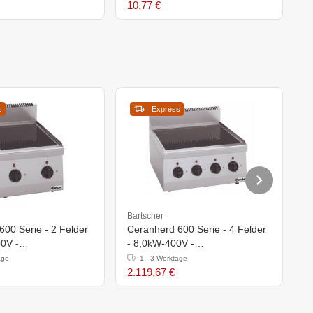
10,77 €
s
Express
Bartscher
S
00 Serie - 2 Felder
Ceranherd 600 Serie - 4 Felder
S
00V -
- 8,0kW-400V -
E
h)290mm
600x600x(h)290mm
age
1 - 3 Werktage
2.119,67 €
8