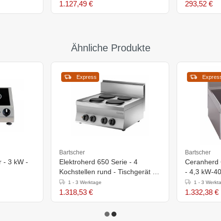
1.127,49 €
293,52 €
Ähnliche Produkte
Express
Expres
Bartscher
Bartscher
 - 3 kW -
Elektroherd 650 Serie - 4
Ceranherd 6
Kochstellen rund - Tischgerät -
- 4,3 kW-4
700x650x(h)295mm
400x600x(
1 - 3 Werktage
1 - 3 Werkt
1.318,53 €
1.332,38 €