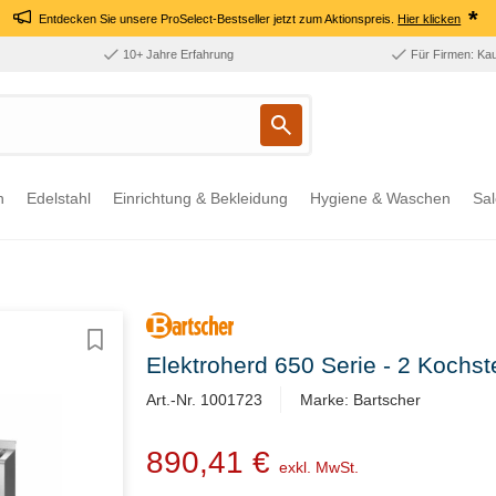
*
Entdecken Sie unsere ProSelect-Bestseller jetzt zum Aktionspreis.
Hier klicken
10+ Jahre Erfahrung
Für Firmen: Ka
n
Edelstahl
Einrichtung & Bekleidung
Hygiene & Waschen
Sal
Elektroherd 650 Serie - 2 Kochs
Art.-Nr. 1001723
Marke: Bartscher
890,41 €
exkl. MwSt.