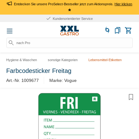
Entdecken Sie unsere ProSelect-Bestseller jetzt zum Aktionspreis.
Hier klicken
*
Kundenorientierter Service
nach Prod
Hygiene & Waschen
sonstige Kategorien
Lebensmittel-Etiketten
Farbcodesticker Freitag
Art.-Nr. 1009677
Marke: Vogue