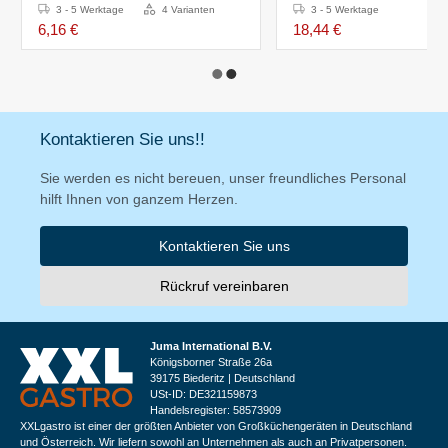
3 - 5 Werktage
4 Varianten
3 - 5 Werktage
6,16 €
18,44 €
Kontaktieren Sie uns!!
Sie werden es nicht bereuen, unser freundliches Personal
hilft Ihnen von ganzem Herzen.
Kontaktieren Sie uns
Rückruf vereinbaren
Juma International B.V.
Königsborner Straße 26a
39175 Biederitz | Deutschland
USt-ID: DE321159873
Handelsregister: 58573909
XXLgastro ist einer der größten Anbieter von Großküchengeräten in Deutschland
und Österreich. Wir liefern sowohl an Unternehmen als auch an Privatpersonen.