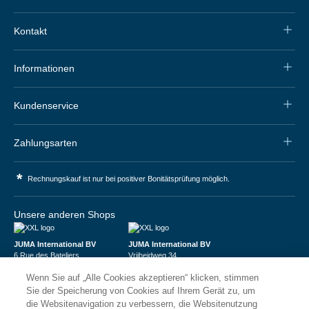
Kontakt
Informationen
Kundenservice
Zahlungsarten
*
Rechnungskauf ist nur bei positiver Bonitätsprüfung möglich.
Unsere anderen Shops
JUMA International BV
JUMA International BV
6 Rue des Bateliers
Vrijheidweg 34
92110 Clichy | France
1521RR Wormerveer | Nederland
Wenn Sie auf „Alle Cookies akzeptieren“ klicken, stimmen
Numéro de TVA : FR59815313275
BTW: NL853095048B01
Numéro Siren : 815313275
K.V.K.: 58573909
Sie der Speicherung von Cookies auf Ihrem Gerät zu, um
die Websitenavigation zu verbessern, die Websitenutzung