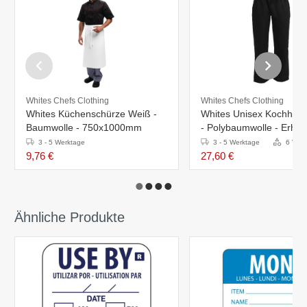
Whites Chefs Clothing
Whites Chefs Clothing
Whites Küchenschürze Weiß -
Whites Unisex Kochhos
Baumwolle - 750x1000mm
- Polybaumwolle - Erhältl
Größen
3 - 5 Werktage
3 - 5 Werktage
6 Vari
9,76 €
27,60 €
Ähnliche Produkte