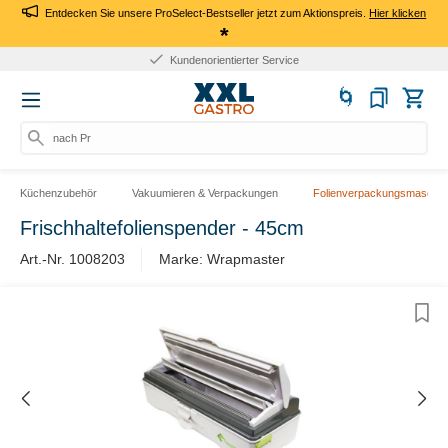
Entdecken Sie unsere ProSelect-Bestseller jetzt zum Aktionspreis.
Hier klicken
*
Kundenorientierter Service
nach Prod
Küchenzubehör
Vakuumieren & Verpackungen
Folienverpackungsmaschin
Frischhaltefolienspender - 45cm
Art.-Nr. 1008203
Marke: Wrapmaster