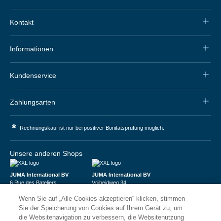
Kontakt
Informationen
Kundenservice
Zahlungsarten
*
Rechnungskauf ist nur bei positiver Bonitätsprüfung möglich.
Unsere anderen Shops
JUMA International BV
JUMA International BV
6 Rue des Bateliers
Vrijheidweg 34
92110 Clichy | France
1521RR Wormerveer | Nederland
Wenn Sie auf „Alle Cookies akzeptieren“ klicken, stimmen
Numéro de TVA : FR59815313275
BTW: NL853095048B01
Numéro Siren : 815313275
K.V.K.: 58573909
Sie der Speicherung von Cookies auf Ihrem Gerät zu, um
die Websitenavigation zu verbessern, die Websitenutzung