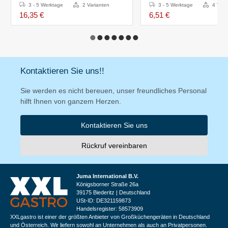
Farben
in 4 Größen
3 - 5 Werktage
2 Varianten
3 - 5 Werktage
4 Vari
16,35 €
6,51 €
Kontaktieren Sie uns!!
Sie werden es nicht bereuen, unser freundliches Personal
hilft Ihnen von ganzem Herzen.
Kontaktieren Sie uns
Rückruf vereinbaren
Juma International B.V.
Königsborner Straße 26a
39175 Biederitz | Deutschland
USt-ID: DE321159873
Handelsregister: 58573909
XXLgastro ist einer der größten Anbieter von Großküchengeräten in Deutschland
und Österreich. Wir liefern sowohl an Unternehmen als auch an Privatpersonen.