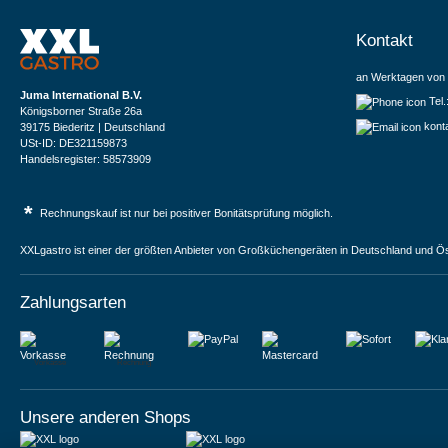
Kontakt
an Werktagen von 
Juma International B.V.
Tel
Königsborner Straße 26a
kont
39175 Biederitz | Deutschland
USt-ID: DE321159873
Handelsregister: 58573909
*
Rechnungskauf ist nur bei positiver Bonitätsprüfung möglich.
XXLgastro ist einer der größten Anbieter von Großküchengeräten in Deutschland und Ös
Zahlungsarten
Vorkasse
Rechnung
Unsere anderen Shops