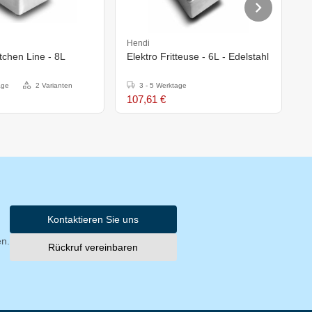
Hendi
H
itchen Line - 8L
Elektro Fritteuse - 6L - Edelstahl
E
E
age
2 Varianten
3 - 5 Werktage
107,61 €
9
Kontaktieren Sie uns
en.
Rückruf vereinbaren