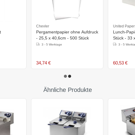
Chevler
United Paper
t
Pergamentpapier ohne Aufdruck
Lunch-Papie
- 25,5 x 40,6cm - 500 Stück
Stück - 33 
- 1000
Weiß
3 - 5 Werktage
3 - 5 Werkt
34,74 €
60,53 €
Ähnliche Produkte