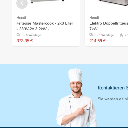
Hendi
Hendi
Friteuse Mastercook - 2x8 Liter
Elektro Doppelfritteu
- 230V-2x 3,2kW -
7kW
550x420x(h)315mm
3 - 5 Werktage
3 - 5 Werktage
2 
373,35 €
214,69 €
Kontaktieren S
Sie werden es ni