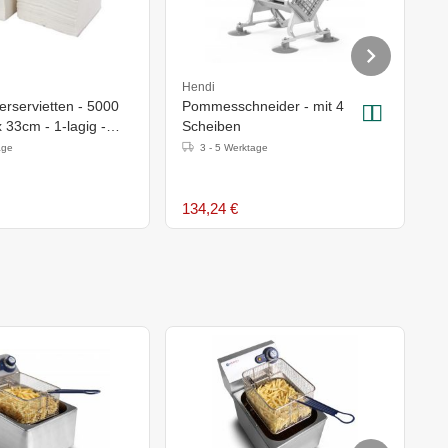
Hendi
H
rservietten - 5000
Pommesschneider - mit 4
F
x 33cm - 1-lagig -
Scheiben
E
age
3 - 5 Werktage
134,24 €
2