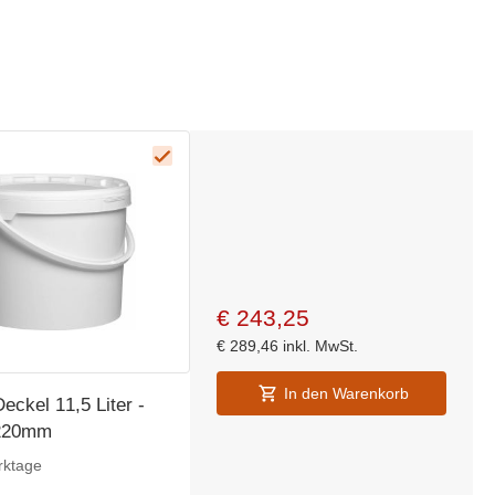
€
243,25
€
289,46
inkl. MwSt.
In den Warenkorb
eckel 11,5 Liter -
220mm
rktage