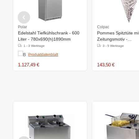
Polar
Colpac
Edelstahl Tiefkühlschrank - 600
Pommes Spitztüte mi
Liter - 780x690(h)1890mm
Zeitungsmotiv -
182x100x(h)183mm 
1 - 3 Werktage
3 - 5 Werktage
Stück
Produktdatenblatt
1.127,49 €
143,50 €