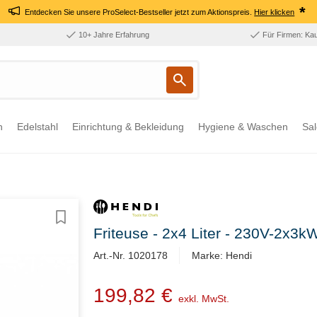
*
Entdecken Sie unsere ProSelect-Bestseller jetzt zum Aktionspreis.
Hier klicken
10+ Jahre Erfahrung
Für Firmen: Ka
n
Edelstahl
Einrichtung & Bekleidung
Hygiene & Waschen
Sal
Friteuse - 2x4 Liter - 230V-2x
Art.-Nr. 1020178
Marke: Hendi
199,82 €
exkl. MwSt.