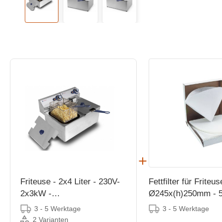
Friteuse - 2x4 Liter - 230V-
Fettfilter für Friteus
2x3kW -
Ø245x(h)250mm - 5
470x420x(h)330mm
3 - 5 Werktage
3 - 5 Werktage
2 Varianten