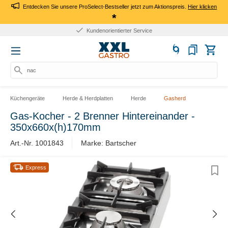
Entdecken Sie unsere ProSelect-Bestseller jetzt zum Aktionspreis.
Hier klicken
*
Kundenorientierter Service
nach
Küchengeräte
Herde & Herdplatten
Herde
Gasherd
Gas-Kocher - 2 Brenner Hintereinander -
350x660x(h)170mm
Art.-Nr. 1001843
Marke: Bartscher
Express