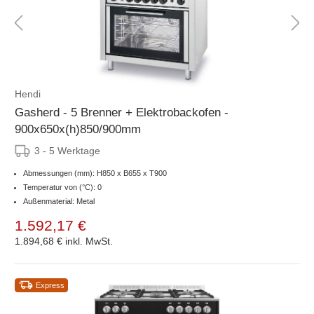
Hendi
Gasherd - 5 Brenner + Elektrobackofen -
900x650x(h)850/900mm
3 - 5 Werktage
Abmessungen (mm): H850 x B655 x T900
Temperatur von (°C): 0
Außenmaterial: Metal
1.592,17 €
1.894,68 €
inkl. MwSt.
Express