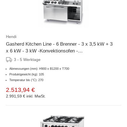
Hendi
Gasherd Kitchen Line - 6 Brenner - 3 x 3,5 kW + 3
x 6 kW - 3 kW -Konvektionsofen -
1200x700x(h)900mm
3 - 5 Werktage
Abmessungen (mm): H900 x B1200 x T700
Produktgewicht (kg): 105
Temperatur bis (°C): 270
2.513,94 €
2.991,59 €
inkl. MwSt.