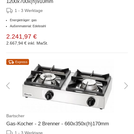
1200x700x(h)910mm
1 - 3 Werktage
Energieträger: gas
Außenmaterial: Edelstahl
2.241,97 €
2.667,94 €
inkl. MwSt.
Express
Bartscher
Gas-Kocher - 2 Brenner - 660x350x(h)170mm
1 - 3 Werktage