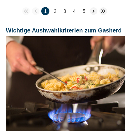
1
2
3
4
5
Wichtige Aushwahlkriterien zum Gasherd