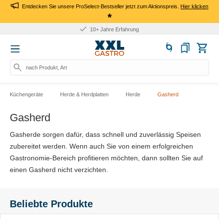
Entdecken Sie unsere ProSelect-Bestseller jetzt zum Aktionspreis.
Hier klicken
*
10+ Jahre Erfahrung
nach Produkt, Art.-Nr., Mar
Küchengeräte
Herde & Herdplatten
Herde
Gasherd
Gasherd
Gasherde sorgen dafür, dass schnell und zuverlässig Speisen
zubereitet werden. Wenn auch Sie von einem erfolgreichen
Gastronomie-Bereich profitieren möchten, dann sollten Sie auf
einen Gasherd nicht verzichten.
Beliebte Produkte