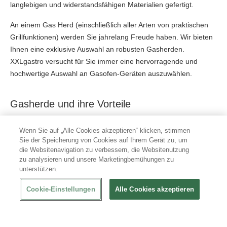
langlebigen und widerstandsfähigen Materialien gefertigt.
An einem Gas Herd (einschließlich aller Arten von praktischen
Grillfunktionen) werden Sie jahrelang Freude haben. Wir bieten
Ihnen eine exklusive Auswahl an robusten Gasherden.
XXLgastro versucht für Sie immer eine hervorragende und
hochwertige Auswahl an Gasofen-Geräten auszuwählen.
Gasherde und ihre Vorteile
Es gibt mehrere Gründe, warum Spitzenköche ausschließlich
Wenn Sie auf „Alle Cookies akzeptieren“ klicken, stimmen
Sie der Speicherung von Cookies auf Ihrem Gerät zu, um
mit Gasherden kochen. In den meisten bekannten
die Websitenavigation zu verbessern, die Websitenutzung
Restaurantküchen befinden sich ebenfalls ausschließlich
zu analysieren und unsere Marketingbemühungen zu
Gasherde in der Küche. Wir haben für Sie die Vorteile der
unterstützen.
Gasherde zusammengefasst:
Cookie-Einstellungen
Alle Cookies akzeptieren
Gasherde sind langlebig, robust und auch weniger
reparaturanfällig