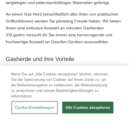
langlebigen und widerstandsfähigen Materialien gefertigt.
An einem Gas Herd (einschließlich aller Arten von praktischen
Grillfunktionen) werden Sie jahrelang Freude haben. Wir bieten
Ihnen eine exklusive Auswahl an robusten Gasherden.
XXLgastro versucht für Sie immer eine hervorragende und
hochwertige Auswahl an Gasofen-Geräten auszuwählen.
Gasherde und ihre Vorteile
Es gibt mehrere Gründe, warum Spitzenköche ausschließlich
Wenn Sie auf „Alle Cookies akzeptieren“ klicken, stimmen
Sie der Speicherung von Cookies auf Ihrem Gerät zu, um
mit Gasherden kochen. In den meisten bekannten
die Websitenavigation zu verbessern, die Websitenutzung
Restaurantküchen befinden sich ebenfalls ausschließlich
zu analysieren und unsere Marketingbemühungen zu
Gasherde in der Küche. Wir haben für Sie die Vorteile der
unterstützen.
Gasherde zusammengefasst:
Cookie-Einstellungen
Alle Cookies akzeptieren
Gasherde sind langlebig, robust und auch weniger
reparaturanfällig