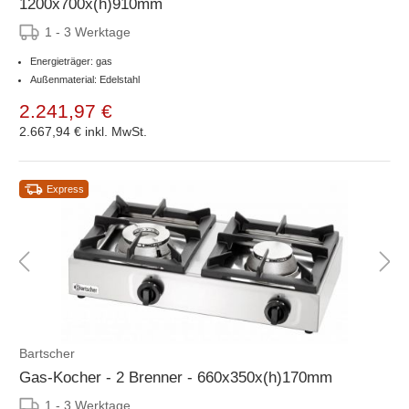
1200x700x(h)910mm
1 - 3 Werktage
Energieträger: gas
Außenmaterial: Edelstahl
2.241,97 €
2.667,94 €
inkl. MwSt.
Express
Bartscher
Gas-Kocher - 2 Brenner - 660x350x(h)170mm
1 - 3 Werktage