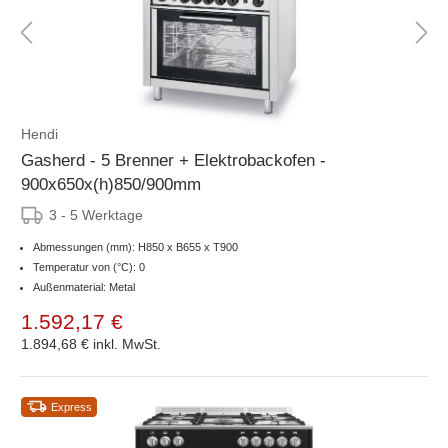
Hendi
Gasherd - 5 Brenner + Elektrobackofen -
900x650x(h)850/900mm
3 - 5 Werktage
Abmessungen (mm): H850 x B655 x T900
Temperatur von (°C): 0
Außenmaterial: Metal
1.592,17 €
1.894,68 €
inkl. MwSt.
Express