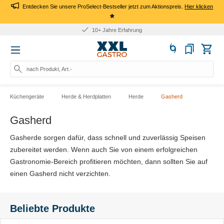
Entdecken Sie unsere ProSelect-Bestseller jetzt zum Aktionspreis.
Hier klicken
*
10+ Jahre Erfahrung
nach Produkt, Art.-Nr., Marke
Küchengeräte
Herde & Herdplatten
Herde
Gasherd
Gasherd
Gasherde sorgen dafür, dass schnell und zuverlässig Speisen
zubereitet werden. Wenn auch Sie von einem erfolgreichen
Gastronomie-Bereich profitieren möchten, dann sollten Sie auf
einen Gasherd nicht verzichten.
Beliebte Produkte