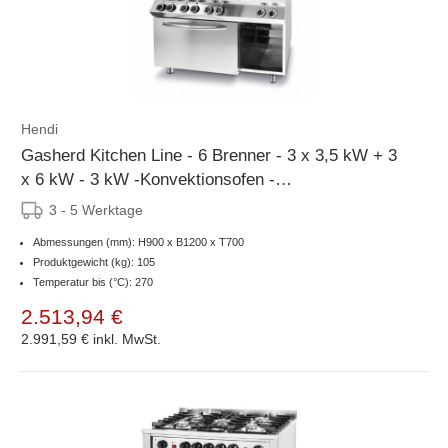
Hendi
Gasherd Kitchen Line - 6 Brenner - 3 x 3,5 kW + 3
x 6 kW - 3 kW -Konvektionsofen -
1200x700x(h)900mm
3 - 5 Werktage
Abmessungen (mm): H900 x B1200 x T700
Produktgewicht (kg): 105
Temperatur bis (°C): 270
2.513,94 €
2.991,59 €
inkl. MwSt.