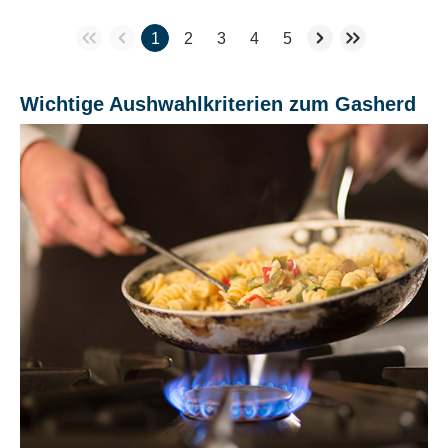
1
2
3
4
5
Wichtige Aushwahlkriterien zum Gasherd