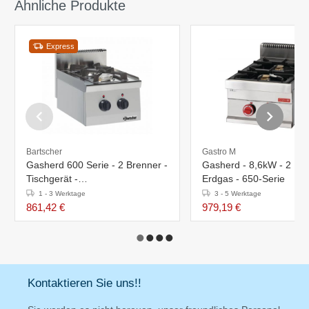
Ähnliche Produkte
Express
Bartscher
Gastro M
Gasherd 600 Serie - 2 Brenner -
Gasherd - 8,6kW - 2 Bre
Tischgerät -
Erdgas - 650-Serie
400x600x(h)290mm
1 - 3 Werktage
3 - 5 Werktage
861,42 €
979,19 €
Kontaktieren Sie uns!!