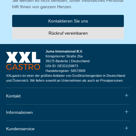
Sie werden es nicht bereuen, unser freundliches Personal
hilft Ihnen von ganzem Herzen.
Kontaktieren Sie uns
Rückruf vereinbaren
Juma International B.V.
Königsborner Straße 26a
39175 Biederitz | Deutschland
USt-ID: DE321159873
Handelsregister: 58573909
XXLgastro ist einer der größten Anbieter von Großküchengeräten in Deutschland
und Österreich. Wir liefern sowohl an Unternehmen als auch an Privatpersonen.
Kontakt
Informationen
Kundenservice