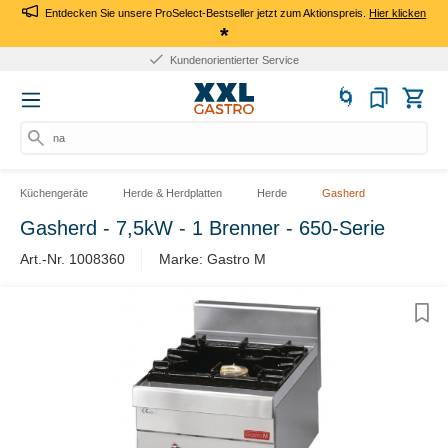
Entdecken Sie unsere ProSelect-Bestseller jetzt zum Aktionspreis.
Hier klicken
*
Kundenorientierter Service
nac
Küchengeräte
Herde & Herdplatten
Herde
Gasherd
Gasherd - 7,5kW - 1 Brenner - 650-Serie
Art.-Nr. 1008360
Marke: Gastro M