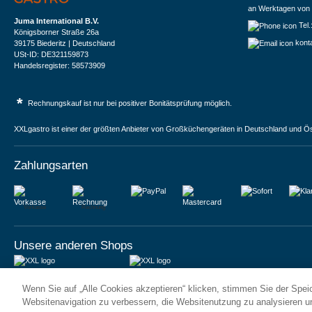
an Werktagen von 
Juma International B.V.
Tel
Königsborner Straße 26a
kont
39175 Biederitz | Deutschland
USt-ID: DE321159873
Handelsregister: 58573909
*
Rechnungskauf ist nur bei positiver Bonitätsprüfung möglich.
XXLgastro ist einer der größten Anbieter von Großküchengeräten in Deutschland und Ös
Zahlungsarten
Vorkasse
Rechnung
Unsere anderen Shops
JUMA International BV
JUMA International BV
Wenn Sie auf „Alle Cookies akzeptieren“ klicken, stimmen Sie der Spe
6 Rue des Bateliers
Vrijheidweg 34
92110 Clichy | France
1521RR Wormerveer | Nederland
Websitenavigation zu verbessern, die Websitenutzung zu analysieren 
Numéro de TVA : FR59815313275
BTW: NL853095048B01