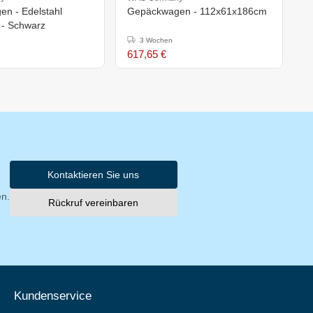
n - Edelstahl
Gepäckwagen - 112x61x186cm
G
 - Schwarz
3 Wochen
617,65 €
5
Kontaktieren Sie uns
en.
Rückruf vereinbaren
Kundenservice