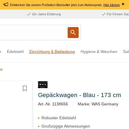
*
Entdecken Sie unsere ProSelect-Bestseller jetzt zum Aktionspreis.
Hier klicken
10+ Jahre Erfahrung
Für Firmen: Ka
n
Edelstahl
Einrichtung & Bekleidung
Hygiene & Waschen
Sal
el
Gepäckwagen - Blau - 173 cm
Art.-Nr. 1138656
Marke: WAS Germany
Robuster Edelstahl
Großzügige Abmessungen