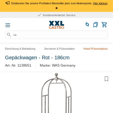
Entdecken Sie unsere ProSelect-Bestseller jetzt zum Aktionspreis.
Hier klicken
*
Kundenorientierter Service
nach
Einrichtung & Bekleidung
Servieren & Präsentation
Hotel-Präsentationsartik
Gepäckwagen - Rot - 186cm
Art.-Nr. 1138651
Marke: WAS Germany