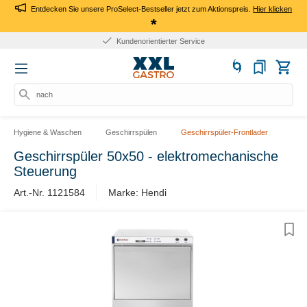
Entdecken Sie unsere ProSelect-Bestseller jetzt zum Aktionspreis.
Hier klicken
*
Kundenorientierter Service
nach Pr
Hygiene & Waschen
Geschirrspülen
Geschirrspüler-Frontlader
Geschirrspüler 50x50 - elektromechanische
Steuerung
Art.-Nr. ​1121584
Marke: Hendi