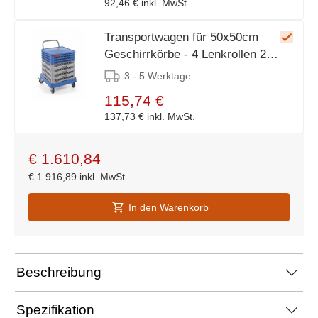
92,46 €
inkl. MwSt.
Transportwagen für 50x50cm
Geschirrkörbe - 4 Lenkrollen 2
davon gebremst -
3 - 5 Werktage
575x545x(h)9200mm
115,74 €
137,73 €
inkl. MwSt.
€
1.610,84
€
1.916,89
inkl. MwSt.
In den Warenkorb
Beschreibung
Spezifikation