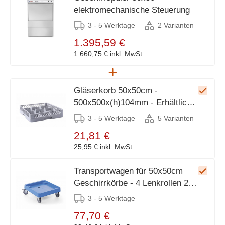
elektromechanische Steuerung
3 - 5 Werktage
2 Varianten
1.395,59 €
1.660,75 €
inkl. MwSt.
Gläserkorb 50x50cm -
500x500x(h)104mm - Erhältlich
in 5 Varianten
3 - 5 Werktage
5 Varianten
21,81 €
25,95 €
inkl. MwSt.
Transportwagen für 50x50cm
Geschirrkörbe - 4 Lenkrollen 2
davon gebremst -
3 - 5 Werktage
575x545x(h)210mm
77,70 €