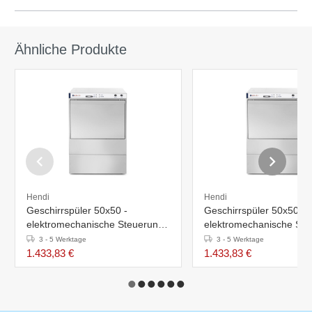
Ähnliche Produkte
Hendi
Hendi
Geschirrspüler 50x50 -
Geschirrspüler 50x50 -
elektromechanische Steuerung -
elektromechanische Ste
met reinigingspomp
met afvoerpomp
3 - 5 Werktage
3 - 5 Werktage
1.433,83 €
1.433,83 €