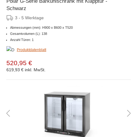
Polar G-Serie Barkühlschrank mit Klapptür -
Schwarz
3 - 5 Werktage
Abmessungen (mm): H900 x B600 x T520
Gesamtvolumen (L): 138
Anzahl Türen: 1
Produktdatenblatt
520,95 €
619,93 €
inkl. MwSt.