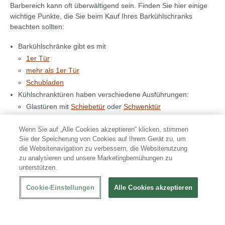
Barbereich kann oft überwältigend sein. Finden Sie hier einige
wichtige Punkte, die Sie beim Kauf Ihres Barkühlschranks
beachten sollten:
Barkühlschränke gibt es mit
1er Tür
mehr als 1er Tür
Schubladen
Kühlschranktüren haben verschiedene Ausführungen:
Glastüren mit
Schiebetür
oder
Schwenktür
Klassische-Türen mit
Schiebe
oder
Schwenktür
Wenn Sie auf „Alle Cookies akzeptieren“ klicken, stimmen
Schubladen
Sie der Speicherung von Cookies auf Ihrem Gerät zu, um
Unterschiedliche Volumen
die Websitenavigation zu verbessern, die Websitenutzung
Effizienzklassen: A,
B
,
C
,
D
,
E
,
F
, G.
zu analysieren und unsere Marketingbemühungen zu
unterstützen.
Cookie-Einstellungen
Alle Cookies akzeptieren
90% zufriedene Kunden