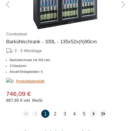
Combisteel
Barkühlschrank - 330L - 135x52x(h)90cm
3 - 5 Werktage
Barkühlschrank mit 330 Liter
3 Glastüren
Anzahl Einlegeböden: 6
Produktdatenblatt
746,09 €
887,85 €
inkl. MwSt.
1
2
3
4
5