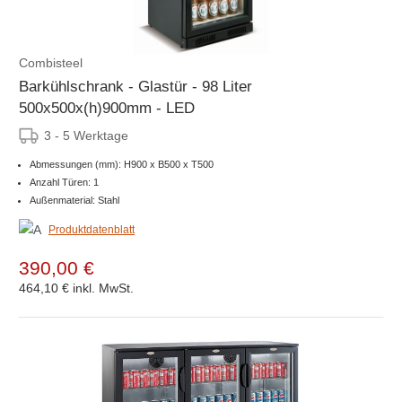
Combisteel
Barkühlschrank - Glastür - 98 Liter
500x500x(h)900mm - LED
3 - 5 Werktage
Abmessungen (mm): H900 x B500 x T500
Anzahl Türen: 1
Außenmaterial: Stahl
Produktdatenblatt
390,00 €
464,10 €
inkl. MwSt.