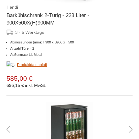
Hendi
Barkühlschrank 2-Türig - 228 Liter -
900X500X(H)900MM
3 - 5 Werktage
Abmessungen (mm): H900 x B900 x T500
Anzahl Türen: 2
Außenmaterial: Metal
Produktdatenblatt
585,00 €
696,15 €
inkl. MwSt.