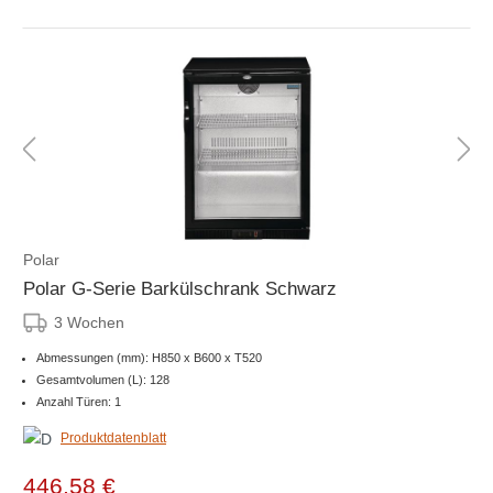
Polar
Polar G-Serie Barkülschrank Schwarz
3 Wochen
Abmessungen (mm): H850 x B600 x T520
Gesamtvolumen (L): 128
Anzahl Türen: 1
Produktdatenblatt
446,58 €