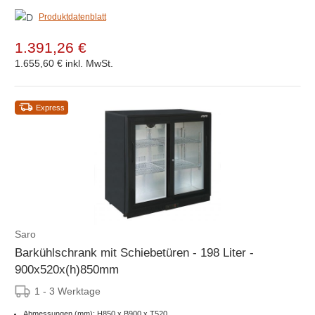
Produktdatenblatt
1.391,26 €
1.655,60 €
inkl. MwSt.
Express
Saro
Barkühlschrank mit Schiebetüren - 198 Liter -
900x520x(h)850mm
1 - 3 Werktage
Abmessungen (mm): H850 x B900 x T520