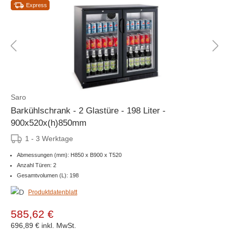
Express
Saro
Barkühlschrank - 2 Glastüre - 198 Liter -
900x520x(h)850mm
1 - 3 Werktage
Abmessungen (mm): H850 x B900 x T520
Anzahl Türen: 2
Gesamtvolumen (L): 198
Produktdatenblatt
585,62 €
696,89 €
inkl. MwSt.