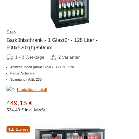
Saro
Barkühlschrank - 1 Glastür - 128 Liter -
600x520x(h)850mm
1 - 3 Werktage
2 Varianten
Abmessungen (mm): H850 x B600 x T520
Farbe: Schwarz
Spannung (Volt): 230
Produktdatenblatt
449,15 €
534,49 €
inkl. MwSt.
Express