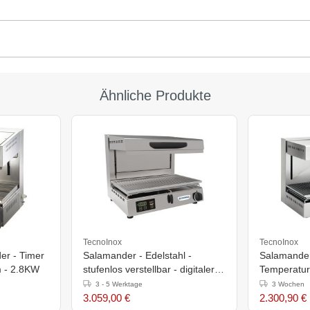
Ähnliche Produkte
TecnoInox
TecnoInox
er - Timer
Salamander - Edelstahl -
Salamander 
 - 2.8KW
stufenlos verstellbar - digitaler
Temperatur
Timer - 50(h)x45x60cm
50(h)x45x
3 - 5 Werktage
3 Wochen
3.059,00 €
2.300,90 €