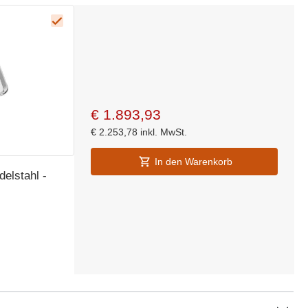
€
1.893,93
€
2.253,78
inkl. MwSt.
In den Warenkorb
delstahl -