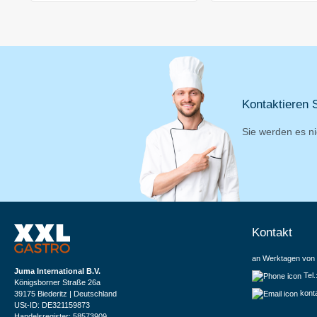
Kontaktieren S
Sie werden es ni
Kontakt
an Werktagen von 
Juma International B.V.
Tel
Königsborner Straße 26a
kont
39175 Biederitz | Deutschland
USt-ID: DE321159873
Handelsregister: 58573909