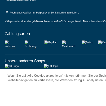
*
Rechnungskauf ist nur bei positiver Bonitätsprüfung möglich.
XXLgastro ist einer der größten Anbieter von Großküchengeräten in Deutschland und Ös
Zahlungsarten
Vorkasse
Rechnung
Unsere anderen Shops
JUMA International BV
JUMA International BV
Wenn Sie auf „Alle Cookies akzeptieren“ klicken, stimmen Sie der Spe
6 Rue des Bateliers
Vrijheidweg 34
92110 Clichy | France
1521RR Wormerveer | Nederland
Websitenavigation zu verbessern, die Websitenutzung zu analysieren 
Numéro de TVA : FR59815313275
BTW: NL853095048B01
Numéro Siren : 815313275
K.V.K.: 58573909