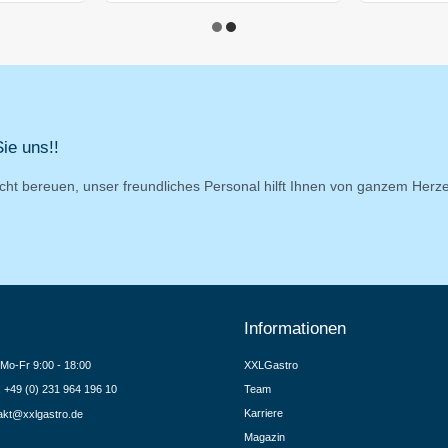
ie uns!!
cht bereuen, unser freundliches Personal hilft Ihnen von ganzem Herz
Informationen
Mo-Fr 9:00 - 18:00
XXLGastro
.: +49 (0) 231 964 196 10
Team
Karriere
akt@xxlgastro.de
Magazin