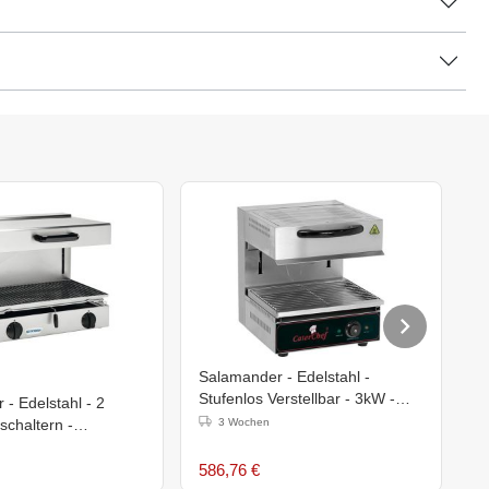
Salamander - Edelstahl -
H
Stufenlos Verstellbar - 3kW -
- Edelstahl - 2
S
53(h)x51,2x49cm
schaltern -
3 Wochen
T
60cm
6
586,76 €
5