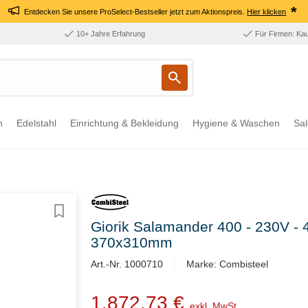
*
Entdecken Sie unsere ProSelect-Bestseller jetzt zum Aktionspreis.
Hier klicken
10+ Jahre Erfahrung
Für Firmen: Ka
n
Edelstahl
Einrichtung & Bekleidung
Hygiene & Waschen
Sal
Giorik Salamander 400 - 230V -
370x310mm
Art.-Nr. 1000710
Marke: Combisteel
1.872,73 €
exkl. MwSt.