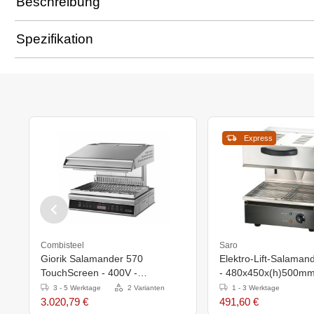
Beschreibung
Spezifikation
Express
Combisteel
Saro
Giorik Salamander 570
Elektro-Lift-Salamand
TouchScreen - 400V -
- 480x450x(h)500mm
570x580x(h)520mm - 3
3 - 5 Werktage
2 Varianten
1 - 3 Werktage
Elemente
3.020,79 €
491,60 €