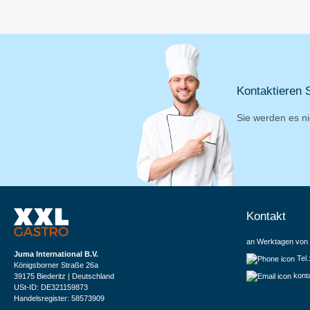
Kontaktieren S
Sie werden es ni
Kontakt
an Werktagen von 
Juma International B.V.
Tel
Königsborner Straße 26a
kont
39175 Biederitz | Deutschland
USt-ID: DE321159873
Handelsregister: 58573909