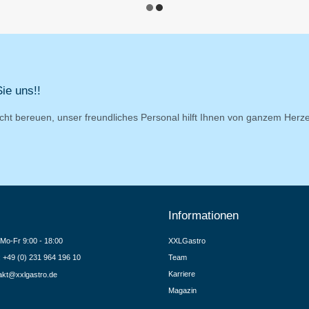
ie uns!!
cht bereuen, unser freundliches Personal hilft Ihnen von ganzem Herz
Informationen
Mo-Fr 9:00 - 18:00
XXLGastro
.: +49 (0) 231 964 196 10
Team
Karriere
akt@xxlgastro.de
Magazin