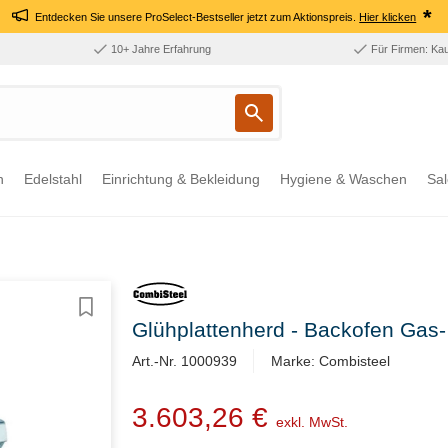
*
Entdecken Sie unsere ProSelect-Bestseller jetzt zum Aktionspreis.
Hier klicken
10+ Jahre Erfahrung
Für Firmen: Ka
n
Edelstahl
Einrichtung & Bekleidung
Hygiene & Waschen
Sal
Glühplattenherd - Backofen Ga
Art.-Nr. 1000939
Marke: Combisteel
3.603,26 €
exkl. MwSt.