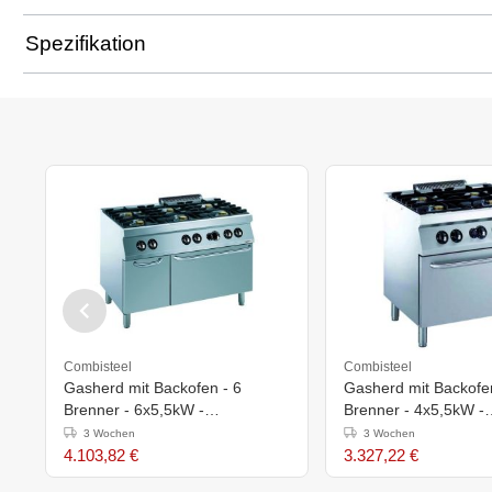
Spezifikation
Combisteel
Combisteel
Gasherd mit Backofen - 6
Gasherd mit Backofen
Brenner - 6x5,5kW -
Brenner - 4x5,5kW -
1200x700x(h)900mm
800x700x(h)900mm
3 Wochen
3 Wochen
4.103,82 €
3.327,22 €