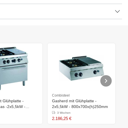
Combisteel
C
Gasherd mit Glühplatte -
P
as -2x5,5kW -
2x5,5kW - 800x700x(h)250mm
B
h)850mm
3 Wochen
2.186,25 €
4