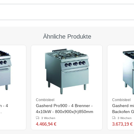
Ähnliche Produkte
Combisteel
Combisteel
 - 4
Gasherd Pro900 - 4 Brenner -
Gasherd mit Glühplatte -
4x10kW - 800x900x(h)850mm
Backofen G
800x700x(
3 Wochen
3 Wochen
4.466,94 €
3.673,19 €