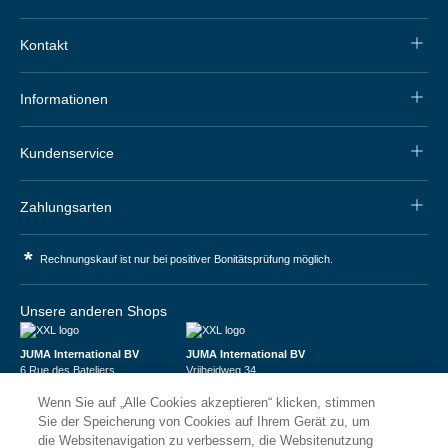
Kontakt
Informationen
Kundenservice
Zahlungsarten
*
Rechnungskauf ist nur bei positiver Bonitätsprüfung möglich.
Unsere anderen Shops
JUMA International BV
JUMA International BV
6 Rue des Bateliers
Vrijheidweg 34
92110 Clichy | France
1521RR Wormerveer | Nederland
Wenn Sie auf „Alle Cookies akzeptieren“ klicken, stimmen
Numéro de TVA : FR59815313275
BTW: NL853095048B01
Numéro Siren : 815313275
K.V.K.: 58573909
Sie der Speicherung von Cookies auf Ihrem Gerät zu, um
die Websitenavigation zu verbessern, die Websitenutzung