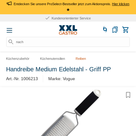
Entdecken Sie unsere ProSelect-Bestseller jetzt zum Aktionspreis.
Hier klicken
*
Kundenorientierter Service
nach Pro
Küchenzubehör
Küchenutensilien
Reiben
Handreibe Medium Edelstahl - Griff PP
Art.-Nr. 1006213
Marke: Vogue