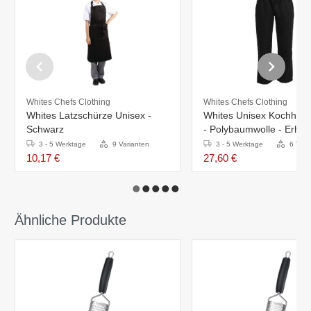
Whites Chefs Clothing
Whites Chefs Clothing
Whites Latzschürze Unisex -
Whites Unisex Kochhos
Schwarz
- Polybaumwolle - Erhältl
Größen
3 - 5 Werktage
9 Varianten
3 - 5 Werktage
6 Vari
10,17 €
27,60 €
Ähnliche Produkte