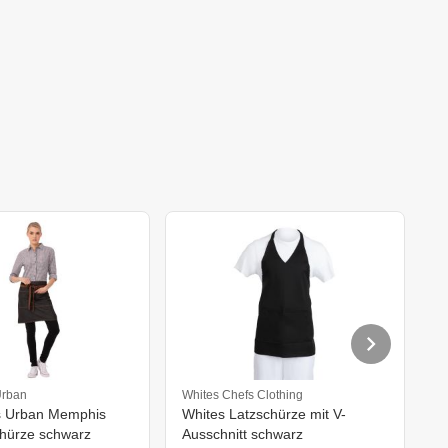
Urban
Whites Chefs Clothing
W
s Urban Memphis
Whites Latzschürze mit V-
W
hürze schwarz
Ausschnitt schwarz
B