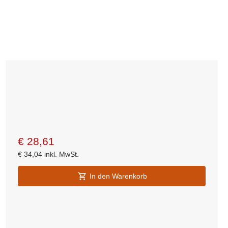
€
28,61
€
34,04
inkl. MwSt.
In den Warenkorb