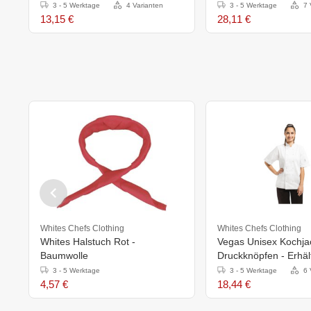
in 4 Farben
schwarz
3 - 5 Werktage
4 Varianten
3 - 5 Werktage
7 
13,15 €
28,11 €
Whites Chefs Clothing
Whites Chefs Clothing
Whites Halstuch Rot -
Vegas Unisex Kochja
Baumwolle
Druckknöpfen - Erhält
Gößen
3 - 5 Werktage
3 - 5 Werktage
6 
4,57 €
18,44 €