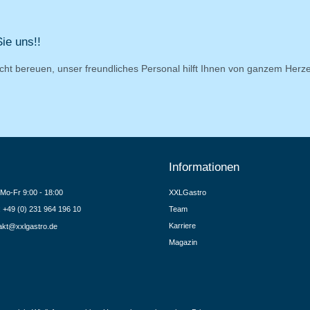
ie uns!!
cht bereuen, unser freundliches Personal hilft Ihnen von ganzem Herz
Informationen
Mo-Fr 9:00 - 18:00
XXLGastro
.: +49 (0) 231 964 196 10
Team
Karriere
akt@xxlgastro.de
Magazin