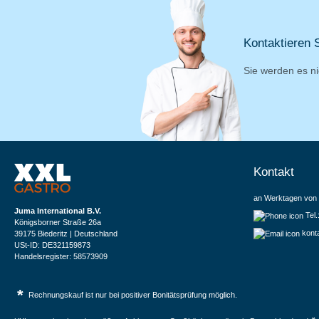
Kontaktieren S
Sie werden es ni
Kontakt
an Werktagen von 
Juma International B.V.
Tel
Königsborner Straße 26a
kont
39175 Biederitz | Deutschland
USt-ID: DE321159873
Handelsregister: 58573909
*
Rechnungskauf ist nur bei positiver Bonitätsprüfung möglich.