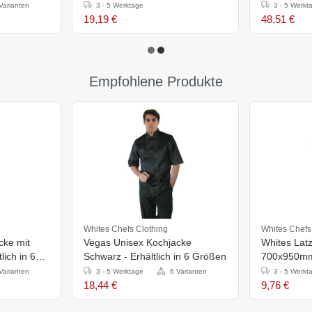
Varianten
3 - 5 Werktage
3 - 5 Werkt
19,19 €
48,51 €
Empfohlene Produkte
Whites Chefs Clothing
Whites Chefs
cke mit
Vegas Unisex Kochjacke
Whites Lat
lich in 6
Schwarz - Erhältlich in 6 Größen
700x950mm
Varianten
3 - 5 Werktage
6 Varianten
3 - 5 Werkt
18,44 €
9,76 €