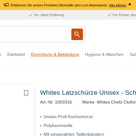
*
Entdecken Sie unsere ProSelect-Bestseller jetzt zum Aktionspreis.
Hier klicken
10+ Jahre Erfahrung
Für Firmen: Ka
n
Edelstahl
Einrichtung & Bekleidung
Hygiene & Waschen
Sal
Whites Latzschürze Unisex - Sc
Art.-Nr. 1003316
Marke: Whites Chefs Clothi
Unisex Profi Kochschürze
Polybaumwolle
Mit eingenähten Taillenbändern