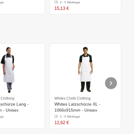
age
3 - 5 Werktage
15,13 €
4
 Clothing
Whites Chefs Clothing
W
zschürze Lang -
Whites Latzschürze XL -
W
 - Unisex
1066x915mm - Unisex
B
age
3 - 5 Werktage
12,62 €
1