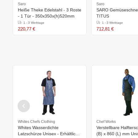
Saro
Saro
Heiße Theke Edelstahl - 3 Roste
SARO Gemüseschnei
- 1 Tür - 350x350x(h)520mm
TITUS
1 - 3 Werktage
1 - 3 Werktage
220,77 €
712,81 €
Whites Chefs Clothing
Chef Works
Whites Wasserdichte
Verstellbare Halfters
Latzschürze Unisex - Erhältlich
(B) x 860 (L) mm Uni