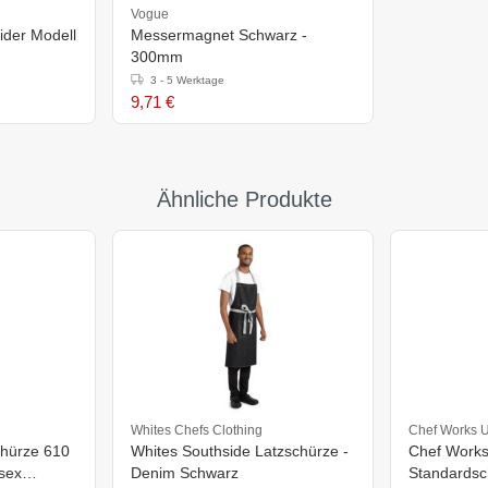
Vogue
der Modell
Messermagnet Schwarz -
300mm
3 - 5 Werktage
9,71 €
Ähnliche Produkte
Whites Chefs Clothing
Chef Works 
chürze 610
Whites Southside Latzschürze -
Chef Work
sex
Denim Schwarz
Standardsc