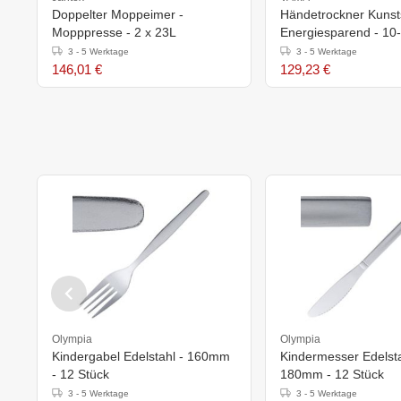
Doppelter Moppeimer -
Händetrockner Kunsts
Mopppresse - 2 x 23L
Energiesparend - 10
Sekunden - 550W - 
3 - 5 Werktage
3 - 5 Werktage
Angebot
146,01 €
129,23 €
Olympia
Olympia
Kindergabel Edelstahl - 160mm
Kindermesser Edelsta
- 12 Stück
180mm - 12 Stück
3 - 5 Werktage
3 - 5 Werktage