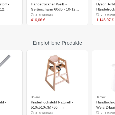
toff -
Händetrockner Weiß -
Dyson Airb
-12
Geräuscharm 60dB - 10-12
Händetrock
XXL
Sekunden- XXL ANGEBOT
1600W
3 - 5 Werktage
2 - 4 Werkt
416,06 €
1.146,97 €
Empfohlene Produkte
Bolero
Jantex
hl -
Kinderhochstuhl Naturell -
Handtuchrol
510x510x(h)750mm
Weiß 2-lagi
3 - 5 Werktage
3 - 5 Werkt