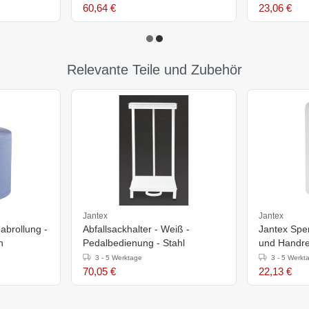
60,64 €
23,06 €
Relevante Teile und Zubehör
Jantex
Jantex
abrollung -
Abfallsackhalter - Weiß -
Jantex Spen
n
Pedalbedienung - Stahl
und Handre
3 - 5 Werktage
3 - 5 Werkt
70,05 €
22,13 €