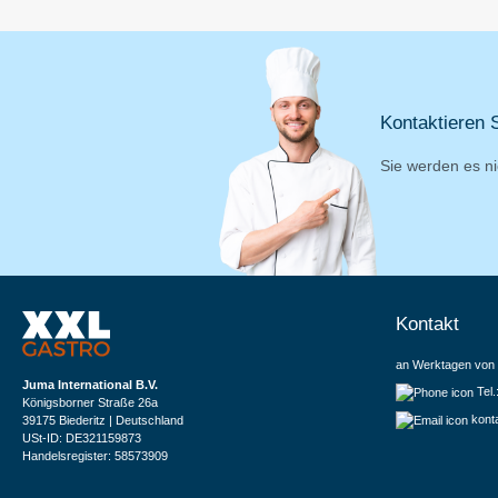
Kontaktieren S
Sie werden es ni
Kontakt
an Werktagen von 
Juma International B.V.
Tel
Königsborner Straße 26a
kont
39175 Biederitz | Deutschland
USt-ID: DE321159873
Handelsregister: 58573909