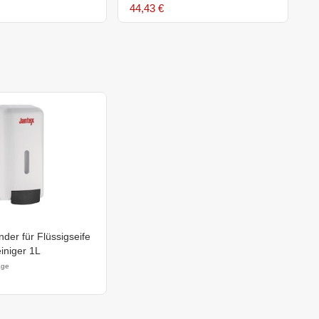
44,43 €
2
der für Flüssigseife
iniger 1L
age