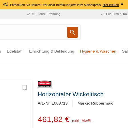
*
Entdecken Sie unsere ProSelect-Bestseller jetzt zum Aktionspreis.
Hier klicken
10+ Jahre Erfahrung
Für Firmen: Ka
n
Edelstahl
Einrichtung & Bekleidung
Hygiene & Waschen
Sal
Horizontaler Wickeltisch
Art.-Nr. 1009719
Marke: Rubbermaid
461,82 €
exkl. MwSt.