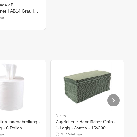
lade dB
ner | AB14 Grau |
age
Jantex
R
len Innenabrollung -
Z-gefaltene Handtücher Grün -
K
g - 6 Rollen
1-Lagig - Jantex - 15x200
5
Tücher
age
3 - 5 Werktage