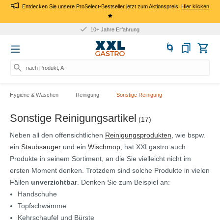
Entdecken Sie unsere ProSelect-Bestseller jetzt zum Aktionspreis.
Hier klicken
*
10+ Jahre Erfahrung
nach Produkt, Art.-Nr
Hygiene & Waschen
Reinigung
Sonstige Reinigung
Sonstige Reinigungsartikel
(17)
Neben all den offensichtlichen
Reinigungsprodukten
, wie bspw.
ein
Staubsauger
und ein
Wischmop
, hat XXLgastro auch
Produkte in seinem Sortiment, an die Sie vielleicht nicht im
ersten Moment denken. Trotzdem sind solche Produkte in vielen
Fällen
unverzichtbar
. Denken Sie zum Beispiel an:
Handschuhe
Topfschwämme
Kehrschaufel und Bürste