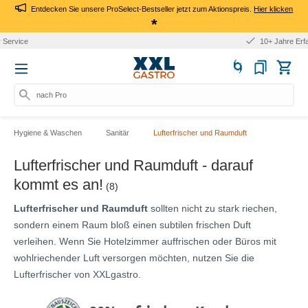
Entdecken Sie unsere ProSelect-Bestseller jetzt zum Aktionspreis.
Hier klicken
*
10+ Jahre Erfahrung
nach Produkt,
Hygiene & Waschen
Sanitär
Lufterfrischer und Raumduft
Lufterfrischer und Raumduft - darauf
kommt es an!
(8)
Lufterfrischer und Raumduft
sollten nicht zu stark riechen,
sondern einem Raum bloß einen subtilen frischen Duft
verleihen. Wenn Sie Hotelzimmer auffrischen oder Büros mit
wohlriechender Luft versorgen möchten, nutzen Sie die
Lufterfrischer von XXLgastro.