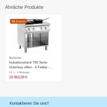
Ähnliche Produkte
Express
Bartscher
Induktionsherd 700 Serie-
Unterbau offen - 4 Felder -
800x700x(h)850-900mm
1 - 3 Werktage
10.963,09 €
Kontaktieren Sie uns!!