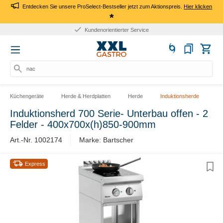
Entdecken Sie unsere ProSelect-Bestseller jetzt zum Aktionspreis.
Hier klicken
*
Kundenorientierter Service
nach
Küchengeräte
Herde & Herdplatten
Herde
Induktionsherde
Induktionsherd 700 Serie- Unterbau offen - 2
Felder - 400x700x(h)850-900mm
Art.-Nr. 1002174
Marke: Bartscher
Express