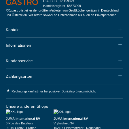
USt-ID: DE321159873
Handelsregister: 58573909
XXLgastro ist einer der größten Anbieter von Großküchengeräten in Deutschland
und Österreich. Wir liefern sowohl an Unternehmen als auch an Privatpersonen.
Kontakt
Informationen
Kundenservice
Zahlungsarten
*
Rechnungskauf ist nur bei positiver Bonitätsprüfung möglich.
Unsere anderen Shops
JUMA International BV
JUMA International BV
6 Rue des Bateliers
Vrijheidweg 34
92110 Clichy | France
1521RR Wormerveer | Nederland