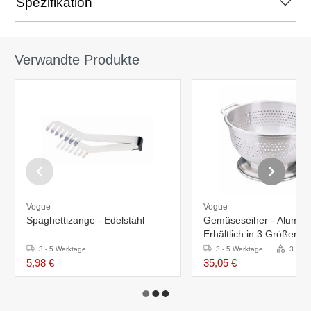
Spezifikation
Verwandte Produkte
Vogue
Vogue
Spaghettizange - Edelstahl
Gemüseseiher - Alumini
Erhältlich in 3 Größen
3 - 5 Werktage
3 - 5 Werktage
3 Vari
5,98 €
35,05 €