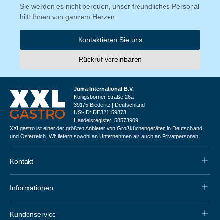
Sie werden es nicht bereuen, unser freundliches Personal
hilft Ihnen von ganzem Herzen.
Kontaktieren Sie uns
Rückruf vereinbaren
Juma International B.V.
Königsborner Straße 26a
39175 Biederitz | Deutschland
USt-ID: DE321159873
Handelsregister: 58573909
XXLgastro ist einer der größten Anbieter von Großküchengeräten in Deutschland
und Österreich. Wir liefern sowohl an Unternehmen als auch an Privatpersonen.
Kontakt
Informationen
Kundenservice