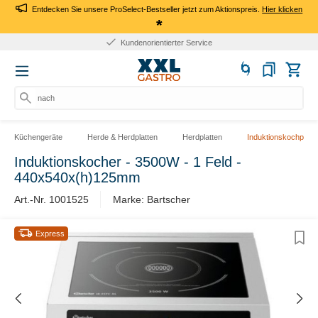
Entdecken Sie unsere ProSelect-Bestseller jetzt zum Aktionspreis.
Hier klicken
*
Kundenorientierter Service
nach P
Küchengeräte
Herde & Herdplatten
Herdplatten
Induktionskochplatt
Induktionskocher - 3500W - 1 Feld -
440x540x(h)125mm
Art.-Nr. 1001525
Marke: Bartscher
Express