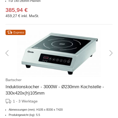
Für 140-280mm Pfannen
385,94 €
459,27 €
inkl. MwSt.
Express
Bartscher
Induktionskocher - 3000W - Ø230mm Kochstelle -
330x420x(h)105mm
1 - 3 Werktage
Abmessungen (mm): H105 x B330 x T420
Produktgewicht (kg): 5.5