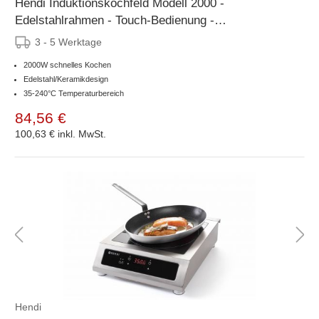
Hendi Induktionskochfeld Modell 2000 -
Edelstahlrahmen - Touch-Bedienung -
Keramikglasoberfläche
3 - 5 Werktage
2000W schnelles Kochen
Edelstahl/Keramikdesign
35-240°C Temperaturbereich
84,56 €
100,63 €
inkl. MwSt.
Hendi