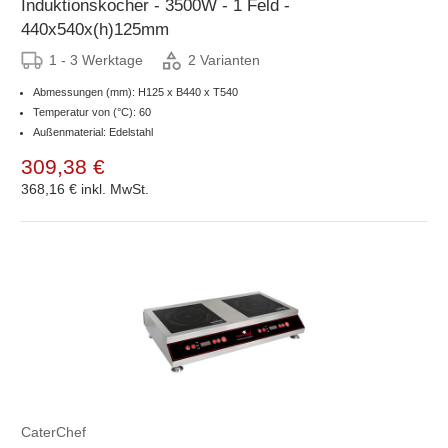
Induktionskocher - 3500W - 1 Feld -
440x540x(h)125mm
1 - 3 Werktage
2 Varianten
Abmessungen (mm): H125 x B440 x T540
Temperatur von (°C): 60
Außenmaterial: Edelstahl
309,38 €
368,16 €
inkl. MwSt.
CaterChef