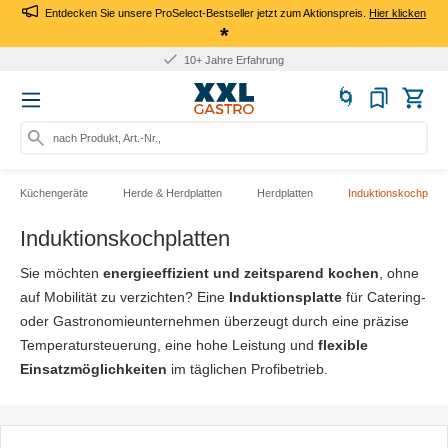
Entdecken Sie unsere ProSelect-Bestseller jetzt zum Aktionspreis.
Hier klicken
*
Für Firmen: Kauf auf Rechnung
nach Produkt, Art.-Nr., Marke suc
Küchengeräte
Herde & Herdplatten
Herdplatten
Induktionskochplatt
Induktionskochplatten
Sie möchten
energieeffizient und zeitsparend kochen
, ohne
auf Mobilität zu verzichten? Eine
Induktionsplatte
für Catering-
oder Gastronomieunternehmen überzeugt durch eine präzise
Temperatursteuerung, eine hohe Leistung und
flexible
Einsatzmöglichkeiten
im täglichen Profibetrieb.