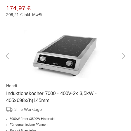
174,97 €
208,21 €
inkl. MwSt.
Hendi
Induktionskocher 7000 - 400V-2x 3,5kW -
405x698x(h)145mm
3 - 5 Werktage
5000W Front-/3500W Hinterfeld
Für verschiedene Pfannen
Robust & langlebig