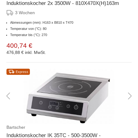
Induktionskocher 2x 3500W - 810X470X(H)163m
3 Wochen
Abmessungen (mm): H163 x B810 x T470
Temperatur von (°C): 80
Temperatur bis (°C): 270
400,74 €
476,88 €
inkl. MwSt.
Express
Bartscher
Induktionskocher IK 35TC - 500-3500W -