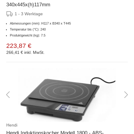
340x445x(h)117mm
1 - 3 Werktage
Abmessungen (mm): H117 x B340 x T445
Temperatur bis (°C): 240
Produktgewicht (kg): 7.5
223,87 €
266,41 €
inkl. MwSt.
Hendi
Hendi Induktionskocher Modell 1800 - ABS-