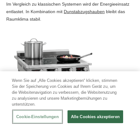
Im Vergleich zu klassischen Systemen wird der Energieeinsatz
entlastet. In Kombination mit
Dunstabzugshauben
bleibt das
Raumklima stabil.
Wenn Sie auf „Alle Cookies akzeptieren“ klicken, stimmen
Sie der Speicherung von Cookies auf Ihrem Gerät zu, um
die Websitenavigation zu verbessern, die Websitenutzung
zu analysieren und unsere Marketingbemühungen zu
unterstützen.
Welche Vorteile hat eine Induktionsplatte im
professionellen Einsatz?
Cookie-Einstellungen
Alle Cookies akzeptieren
Eine Induktionsplatte unterstützt
präzises Arbeiten
bei
wechselnden Anforderungen im gastronomischen Alltag.