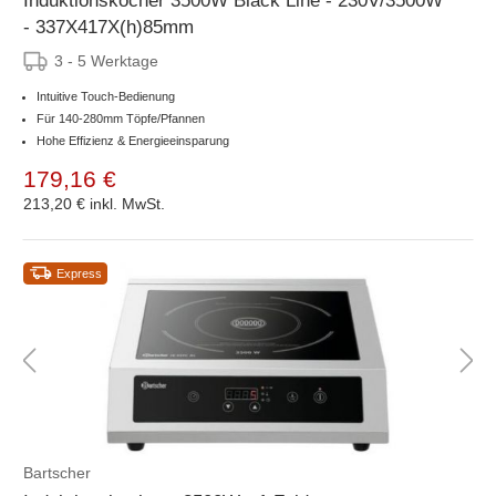
Induktionskocher 3500W Black Line - 230V/3500W
- 337X417X(h)85mm
3 - 5 Werktage
Intuitive Touch-Bedienung
Für 140-280mm Töpfe/Pfannen
Hohe Effizienz & Energieeinsparung
179,16 €
213,20 €
inkl. MwSt.
Express
Bartscher