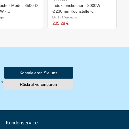
kocher Modell 3500 D
Induktionskocher - 3000W -
I
kW -
Ø230mm Kochstelle -
C
h)120mm
330x420x(h)105mm
Ø
age
1 - 3 Werktage
3
205,28 €
2
Kontaktieren Sie uns
en.
Rückruf vereinbaren
Kundenservice