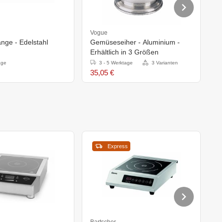
Vogue
H
nge - Edelstahl
Gemüseseiher - Aluminium -
E
Erhältlich in 3 Größen
A
age
3 - 5 Werktage
3 Varianten
35,05 €
2
Express
Bartscher
B