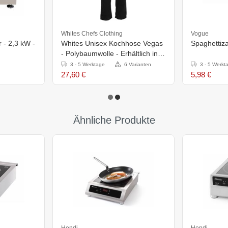
Whites Chefs Clothing
Vogue
 - 2,3 kW -
Whites Unisex Kochhose Vegas
Spaghettiza
- Polybaumwolle - Erhältlich in 6
Größen
3 - 5 Werktage
6 Varianten
3 - 5 Werkt
27,60 €
5,98 €
Ähnliche Produkte
Hendi
Hendi