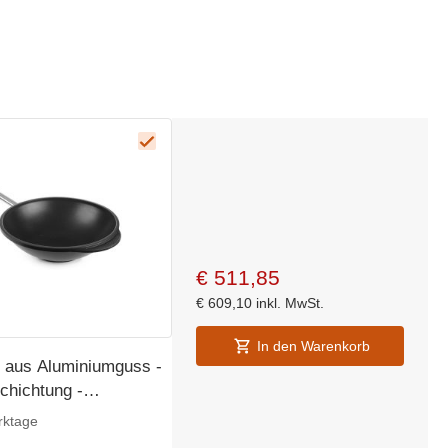
€
511,85
€
609,10
inkl. MwSt.
In den Warenkorb
 aus Aluminiumguss -
chichtung -
100mm
rktage