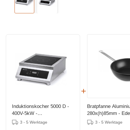
Induktionskocher 5000 D -
Bratpfanne Alumini
400V-5kW -
280x(h)85mm - Edel
398x515x(h)168mm
3 - 5 Werktage
3 - 5 Werktage