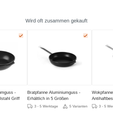
Wird oft zusammen gekauft
umguss -
Bratpfanne Aluminiumguss -
Wokpfanne
stahl Griff
Erhältlich in 5 Größen
Antihaftbes
Ø320z(H)
3 - 5 Werktage
3 - 5 We
5 Varianten