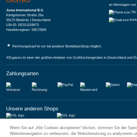
an Werktagen von 
Juma International B.V.
Tel
Königsborner Straße 26a
kont
39175 Biederitz | Deutschland
USt-ID: DE321159873
Handelsregister: 58573909
*
Rechnungskauf ist nur bei positiver Bonitätsprüfung möglich.
XXLgastro ist einer der größten Anbieter von Großküchengeräten in Deutschland und Ös
Zahlungsarten
Vorkasse
Rechnung
Unsere anderen Shops
JUMA International BV
JUMA International BV
Wenn Sie auf „Alle Cookies akzeptieren“ klicken, stimmen Sie der Spe
6 Rue des Bateliers
Vrijheidweg 34
92110 Clichy | France
1521RR Wormerveer | Nederland
Websitenavigation zu verbessern, die Websitenutzung zu analysieren 