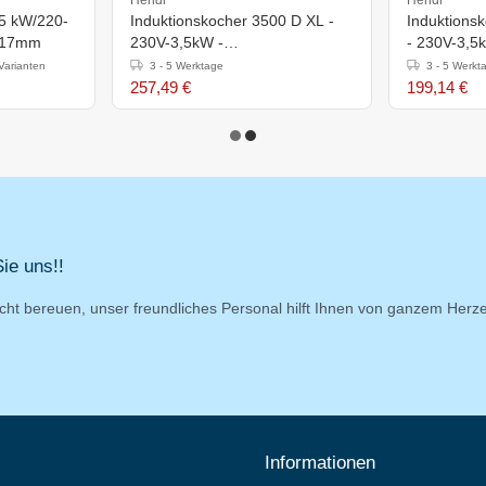
,5 kW/220-
Induktionskocher 3500 D XL -
Induktions
)117mm
230V-3,5kW -
- 230V-3,5
390x500x(h)120mm
340x440x(
Varianten
3 - 5 Werktage
3 - 5 Werkt
257,49 €
199,14 €
ie uns!!
cht bereuen, unser freundliches Personal hilft Ihnen von ganzem Herz
Informationen