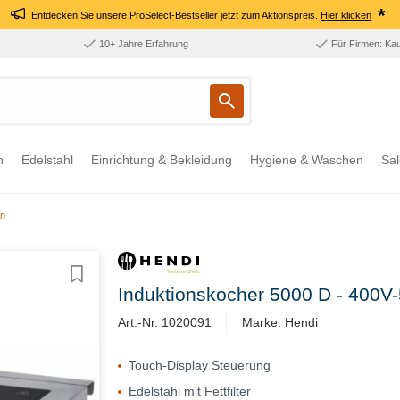
*
Entdecken Sie unsere ProSelect-Bestseller jetzt zum Aktionspreis.
Hier klicken
10+ Jahre Erfahrung
Für Firmen: Ka
n
Edelstahl
Einrichtung & Bekleidung
Hygiene & Waschen
Sal
en
Induktionskocher 5000 D - 400
Art.-Nr. 1020091
Marke: Hendi
Touch-Display Steuerung
Edelstahl mit Fettfilter