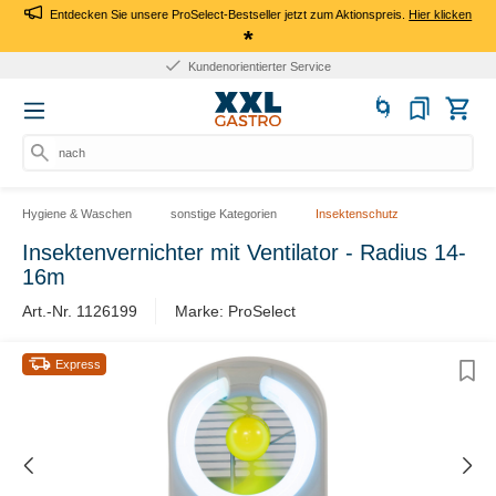
Entdecken Sie unsere ProSelect-Bestseller jetzt zum Aktionspreis.
Hier klicken
*
Kundenorientierter Service
nach Pro
Hygiene & Waschen
sonstige Kategorien
Insektenschutz
Insektenvernichter mit Ventilator - Radius 14-
16m
Art.-Nr. 1126199
Marke: ProSelect
Express