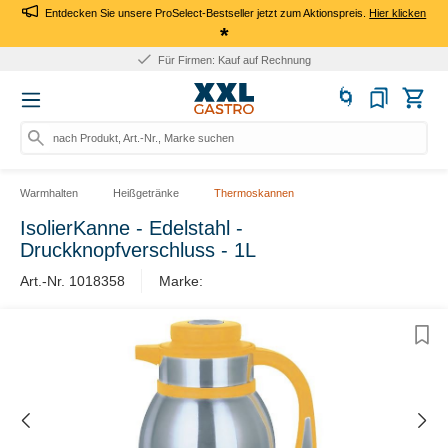
Entdecken Sie unsere ProSelect-Bestseller jetzt zum Aktionspreis.
Hier klicken
*
Für Firmen: Kauf auf Rechnung
nach Produkt, Art.-Nr., Marke suchen
Warmhalten
Heißgetränke
Thermoskannen
IsolierKanne - Edelstahl -
Druckknopfverschluss - 1L
Art.-Nr. 1018358
Marke: