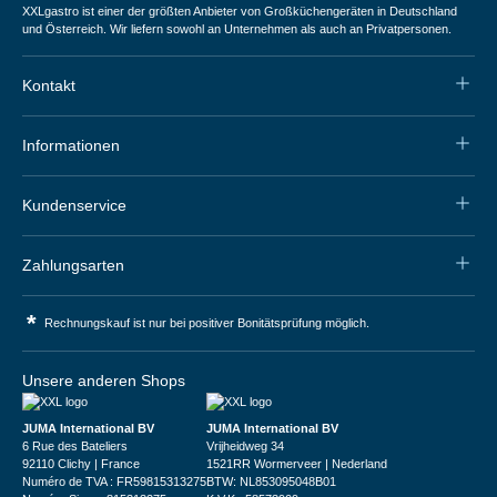
XXLgastro ist einer der größten Anbieter von Großküchengeräten in Deutschland
und Österreich. Wir liefern sowohl an Unternehmen als auch an Privatpersonen.
Kontakt
Informationen
Kundenservice
Zahlungsarten
*
Rechnungskauf ist nur bei positiver Bonitätsprüfung möglich.
Unsere anderen Shops
JUMA International BV
JUMA International BV
6 Rue des Bateliers
Vrijheidweg 34
92110 Clichy | France
1521RR Wormerveer | Nederland
Numéro de TVA : FR59815313275
BTW: NL853095048B01