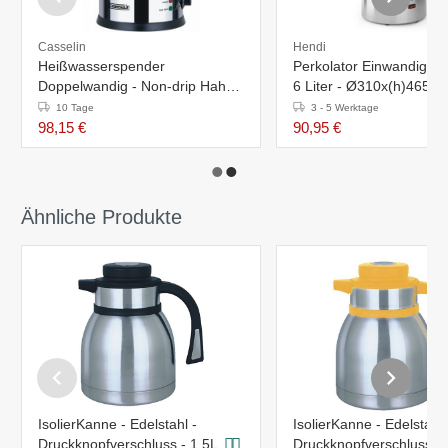
Casselin
Hendi
Heißwasserspender
Perkolator Einwandig Ede
Doppelwandig - Non-drip Hahn -
6 Liter - Ø310x(h)465m
6,8 Liter - Ø225x(h)395mm
Tassen - XXL ANGEBO
10 Tage
3 - 5 Werktage
98,15 €
90,95 €
Ähnliche Produkte
IsolierKanne - Edelstahl -
IsolierKanne - Edelstahl 
Druckknopfverschluss - 1,5L
Druckknopfverschluss - 