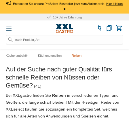
Entdecken Sie unsere ProSelect-Bestseller jetzt zum Aktionspreis.
Hier klicken
*
10+ Jahre Erfahrung
nach Produkt, Art.-Nr., M
Küchenzubehör
Küchenutensilien
Reiben
Auf der Suche nach guter Qualität fürs
schnelle Reiben von Nüssen oder
Gemüse?
(41)
Bei XXLgastro finden Sie
Reiben
in verschiedenen Typen und
Größen, die lange scharf bleiben! Mit der 4-seitigen Reibe von
XXLselect kaufen Sie sozusagen ein komplettes Set, welches
sich für alle Arten von Anwendungen und Speisen eignet.