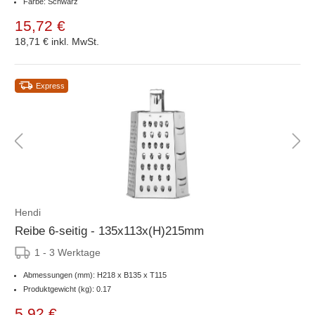
Farbe: Schwarz
15,72 €
18,71 €
inkl. MwSt.
Express
Hendi
Reibe 6-seitig - 135x113x(H)215mm
1 - 3 Werktage
Abmessungen (mm): H218 x B135 x T115
Produktgewicht (kg): 0.17
5,92 €