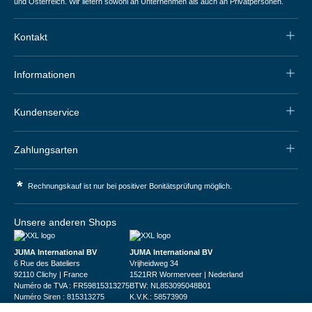
und Österreich. Wir liefern sowohl an Unternehmen als auch an Privatpersonen.
Kontakt
Informationen
Kundenservice
Zahlungsarten
*
Rechnungskauf ist nur bei positiver Bonitätsprüfung möglich.
Unsere anderen Shops
JUMA International BV
JUMA International BV
6 Rue des Bateliers
Vrijheidweg 34
92110 Clichy | France
1521RR Wormerveer | Nederland
Numéro de TVA : FR59815313275
BTW: NL853095048B01
Numéro Siren : 815313275
K.V.K.: 58573909