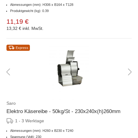
Abmessungen (mm): H306 x B164 x T128
Produktgewicht (kg): 0.39
11,19 €
13,32 €
inkl. MwSt.
Express
Saro
Elektro Käsereibe - 50kg/St - 230x240x(h)260mm
1 - 3 Werktage
Abmessungen (mm): H260 x B230 x T240
Spannung (Volt): 230