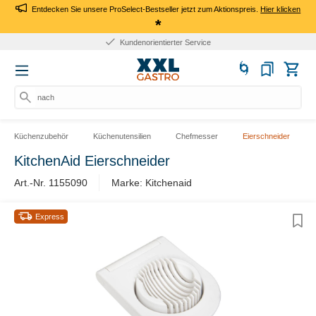
Entdecken Sie unsere ProSelect-Bestseller jetzt zum Aktionspreis.
Hier klicken
*
Kundenorientierter Service
nach P
Küchenzubehör
Küchenutensilien
Chefmesser
Eierschneider
KitchenAid Eierschneider
Art.-Nr. 1155090
Marke: Kitchenaid
Express