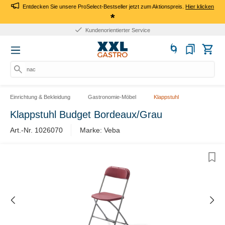
Entdecken Sie unsere ProSelect-Bestseller jetzt zum Aktionspreis.
Hier klicken
*
Kundenorientierter Service
nach
Einrichtung & Bekleidung
Gastronomie-Möbel
Klappstuhl
Klappstuhl Budget Bordeaux/Grau
Art.-Nr. 1026070
Marke: Veba