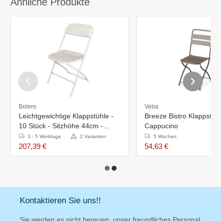
Ähnliche Produkte
Bolero
Veba
Leichtgewichtige Klappstühle -
Breeze Bistro Klappstuhl
10 Stück - Sitzhöhe 44cm -
Cappucino
Erhältlich in 2 Farben
3 - 5 Werktage
2 Varianten
5 Wochen
207,39 €
54,63 €
Kontaktieren Sie uns!!
Sie werden es nicht bereuen, unser freundliches Personal