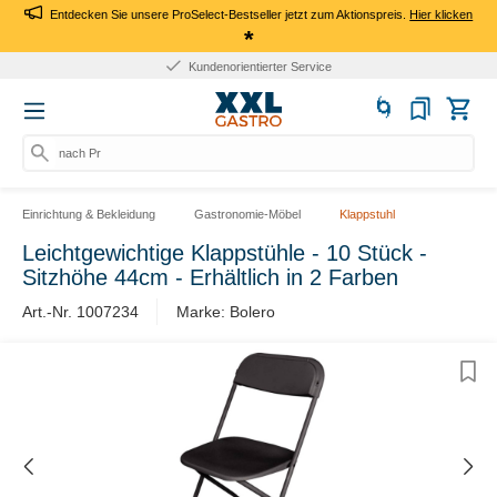
Entdecken Sie unsere ProSelect-Bestseller jetzt zum Aktionspreis.
Hier klicken
*
Kundenorientierter Service
nach Pro
Einrichtung & Bekleidung
Gastronomie-Möbel
Klappstuhl
Leichtgewichtige Klappstühle - 10 Stück -
Sitzhöhe 44cm - Erhältlich in 2 Farben
Art.-Nr. 1007234
Marke: Bolero