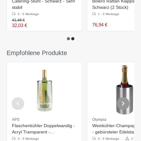
Catering-Stuhl - Schwarz - Sehr
Bolero Rattan Klappstuh
stabil
Schwarz (2 Stück)
3 - 5 Werktage
1 - 3 Werktage
41,48 €
76,94 €
32,03 €
Empfohlene Produkte
APS
Olympia
Flaschenkühler Doppelwandig -
Weinkühler-Champagner
Acryl Transparent -
- gebürsteter Edelstahl 
Ø120mmx(h)230mm
20(h)cm
3 - 5 Werktage
3 - 5 Werktage
2 Vari