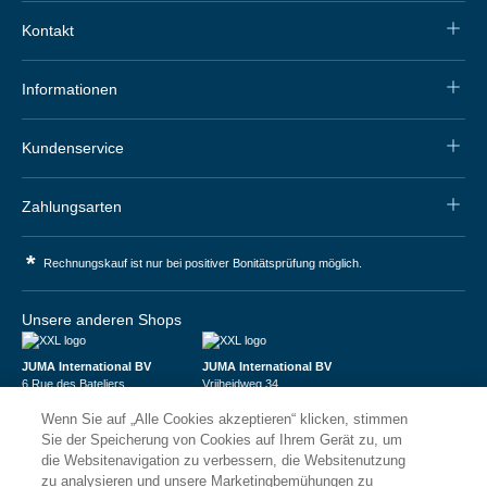
Kontakt
Informationen
Kundenservice
Zahlungsarten
*
Rechnungskauf ist nur bei positiver Bonitätsprüfung möglich.
Unsere anderen Shops
JUMA International BV
JUMA International BV
6 Rue des Bateliers
Vrijheidweg 34
92110 Clichy | France
1521RR Wormerveer | Nederland
Wenn Sie auf „Alle Cookies akzeptieren“ klicken, stimmen
Numéro de TVA : FR59815313275
BTW: NL853095048B01
Numéro Siren : 815313275
K.V.K.: 58573909
Sie der Speicherung von Cookies auf Ihrem Gerät zu, um
die Websitenavigation zu verbessern, die Websitenutzung
zu analysieren und unsere Marketingbemühungen zu