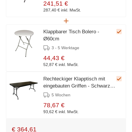
241,51 €
287,40 €
inkl. MwSt.
Klappbarer Tisch Bolero -
Ø60cm
3 - 5 Werktage
44,43 €
52,87 €
inkl. MwSt.
Rechteckiger Klapptisch mit
eingebauten Griffen - Schwarz -
735(h)x1830(b)mm
5 Wochen
78,67 €
93,62 €
inkl. MwSt.
€
364,61