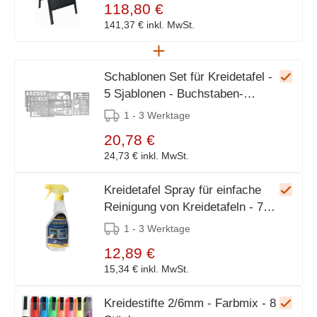
118,80 €
141,37 €
inkl. MwSt.
Schablonen Set für Kreidetafel -
5 Sjablonen - Buchstaben-
Ziffern-Bildzeichen- Illustrationen
1 - 3 Werktage
20,78 €
24,73 €
inkl. MwSt.
Kreidetafel Spray für einfache
Reinigung von Kreidetafeln - 750
ml - XXL Aangebot
1 - 3 Werktage
12,89 €
15,34 €
inkl. MwSt.
Kreidestifte 2/6mm - Farbmix - 8