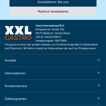
Kontaktieren Sie uns
Rückruf vereinbaren
Juma International B.V.
Königsborner Straße 26a
39175 Biederitz | Deutschland
USt-ID: DE321159873
Handelsregister: 58573909
XXLgastro ist einer der größten Anbieter von Großküchengeräten in Deutschland
und Österreich. Wir liefern sowohl an Unternehmen als auch an Privatpersonen.
Kontakt
Informationen
Kundenservice
Zahlungsarten