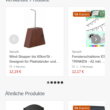
Express
Securit
Securit
Wind-Stopper bis 60km/St -
Fensterschablone ESSE
Geeignet für Plaktständer und
TRINKEN - A2 inkl.
Kreidetafel
Kreidemarker - 3 Stück
5 Wochen
1 - 3 Werktage
12,19 €
12,17 €
Ähnliche Produkte
Express