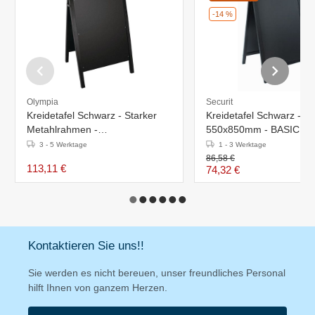
-14 %
Olympia
Securit
Kreidetafel Schwarz - Starker
Kreidetafel Schwarz - D
Metahlrahmen -
550x850mm - BASIC
660x675x(h)1025mm
3 - 5 Werktage
1 - 3 Werktage
86,58 €
113,11 €
74,32 €
Kontaktieren Sie uns!!
Sie werden es nicht bereuen, unser freundliches Personal
hilft Ihnen von ganzem Herzen.