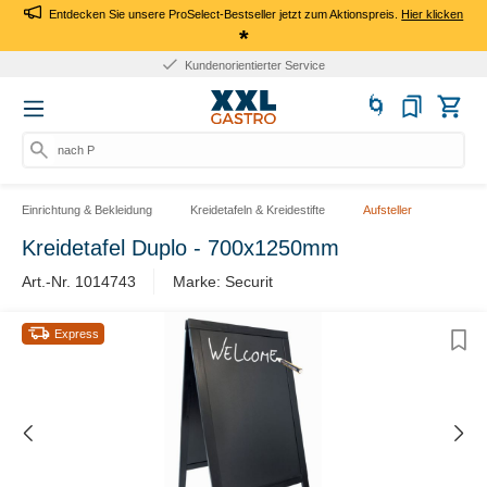
Entdecken Sie unsere ProSelect-Bestseller jetzt zum Aktionspreis.
Hier klicken
*
Kundenorientierter Service
nach Pr
Einrichtung & Bekleidung
Kreidetafeln & Kreidestifte
Aufsteller
Kreidetafel Duplo - 700x1250mm
Art.-Nr. 1014743
Marke: Securit
Express