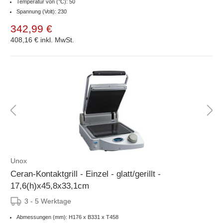
Temperatur von (°C): 50
Spannung (Volt): 230
342,99 €
408,16 €
inkl. MwSt.
Unox
Ceran-Kontaktgrill - Einzel - glatt/gerillt -
17,6(h)x45,8x33,1cm
3 - 5 Werktage
Abmessungen (mm): H176 x B331 x T458