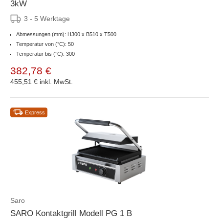
3kW
3 - 5 Werktage
Abmessungen (mm): H300 x B510 x T500
Temperatur von (°C): 50
Temperatur bis (°C): 300
382,78 €
455,51 €
inkl. MwSt.
Express
Saro
SARO Kontaktgrill Modell PG 1 B