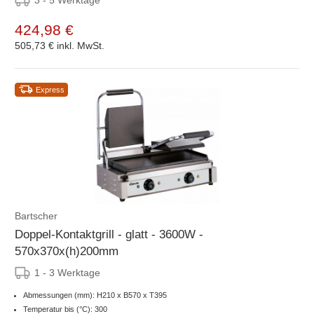
424,98 €
505,73 €
inkl. MwSt.
Express
Bartscher
Doppel-Kontaktgrill - glatt - 3600W -
570x370x(h)200mm
1 - 3 Werktage
Abmessungen (mm): H210 x B570 x T395
Temperatur bis (°C): 300