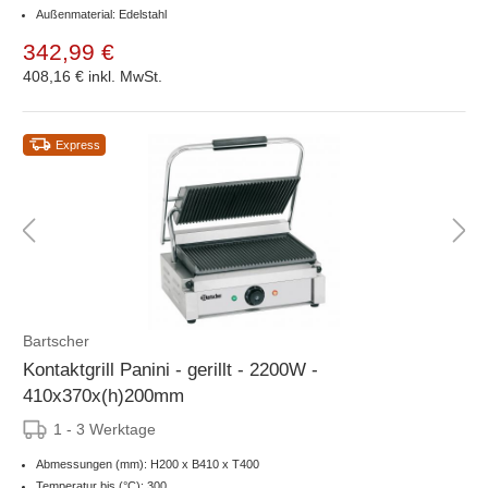
Außenmaterial: Edelstahl
342,99 €
408,16 €
inkl. MwSt.
Express
Bartscher
Kontaktgrill Panini - gerillt - 2200W -
410x370x(h)200mm
1 - 3 Werktage
Abmessungen (mm): H200 x B410 x T400
Temperatur bis (°C): 300