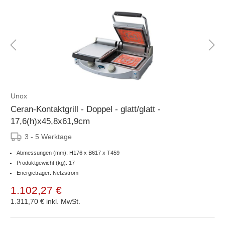
Unox
Ceran-Kontaktgrill - Doppel - glatt/glatt -
17,6(h)x45,8x61,9cm
3 - 5 Werktage
Abmessungen (mm): H176 x B617 x T459
Produktgewicht (kg): 17
Energieträger: Netzstrom
1.102,27 €
1.311,70 €
inkl. MwSt.