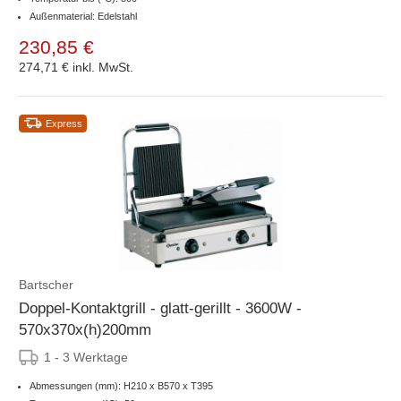
Außenmaterial: Edelstahl
230,85 €
274,71 €
inkl. MwSt.
Express
Bartscher
Doppel-Kontaktgrill - glatt-gerillt - 3600W -
570x370x(h)200mm
1 - 3 Werktage
Abmessungen (mm): H210 x B570 x T395