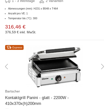
1 - 3 Werktage
2 Varianten
Abmessungen (mm): H231 x B548 x T464
Anzahl pro VE: 1
Temperatur bis (°C): 300
316,46 €
376,59 €
inkl. MwSt.
Express
Bartscher
Kontaktgrill Panini - glatt - 2200W -
410x370x(h)200mm