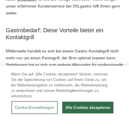
unser erfahrener Kundenservice bei XXLgastro hilft Ihnen gern
weiter.
Gastrobedarf: Diese Vorteile bietet ein
Kontaktgrill
Mittlerweile handelt es sich bei einem Gastro-Kontaktgrill nicht
mehr nur um einen Paninigrill, der Brot optimal toasten kann.
Stattdessen hat er sich zum wahren Allrounder für professionelle
Küchen entwickelt: Er sorgt für
gleichmäßige Garergebnisse
Wenn Sie auf „Alle Cookies akzeptieren“ klicken, stimmen
und spart dabei Zeit und Platz. Das macht ihn ideal, um ihn
Sie der Speicherung von Cookies auf Ihrem Gerät zu, um
die Websitenavigation zu verbessern, die Websitenutzung
flexibel am Buffet für Caterings, Restaurants oder Hotels
zu analysieren und unsere Marketingbemühungen zu
einsetzbar – auch in Kombination mit
Bain-Maries
oder
unterstützen.
einem
Chafing Dish
zum Warmhalten. Zudem eignet er sich für
kleine Küchen mit wenig Platz.
Cookie-Einstellungen
Alle Cookies akzeptieren
Vorteile eines Gastro-Kontaktgrills auf einen Blick