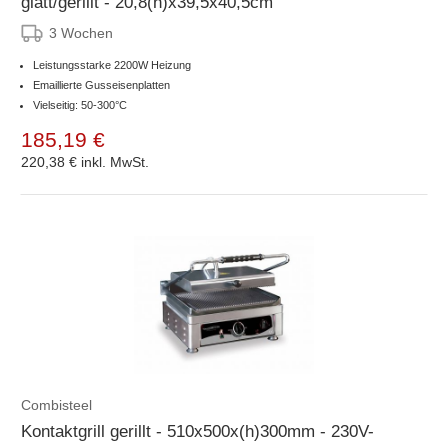
glatt/gerillt - 20,8(h)x39,5x40,5cm
3 Wochen
Leistungsstarke 2200W Heizung
Emaillierte Gusseisenplatten
Vielseitig: 50-300°C
185,19 €
220,38 €
inkl. MwSt.
Combisteel
Kontaktgrill gerillt - 510x500x(h)300mm - 230V-