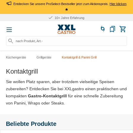
Entdecken Sie unsere ProSelect-Bestseller jetzt zum Aktionspreis.
Hier klicken
*
10+ Jahre Erfahrung
nach Produkt, Art.-Nr., Ma
Küchengeräte
Grillgeräte
Kontaktgrill & Panini Grill
Kontaktgrill
Sie wollen Platz sparen, aber trotzdem vielseitige Speisen
zubereiten? Entdecken Sie bei XXLgastro einen praktischen und
kompakten
Gastro-Kontaktgrill
für eine schnelle Zubereitung
von Panini, Wraps oder Steaks.
Beliebte Produkte